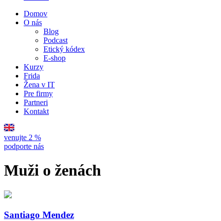
Domov
O nás
Blog
Podcast
Etický kódex
E-shop
Kurzy
Frida
Žena v IT
Pre firmy
Partneri
Kontakt
venujte 2 %
podporte nás
Muži o ženách
Santiago Mendez