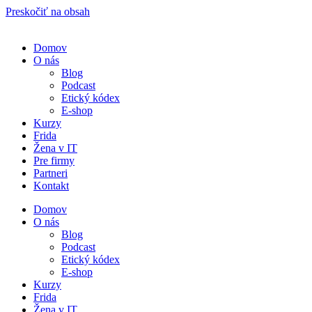
Preskočiť na obsah
Domov
O nás
Blog
Podcast
Etický kódex
E-shop
Kurzy
Frida
Žena v IT
Pre firmy
Partneri
Kontakt
Domov
O nás
Blog
Podcast
Etický kódex
E-shop
Kurzy
Frida
Žena v IT