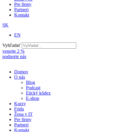
Pre firmy
Partneri
Kontakt
SK
EN
Vyhľadať
venujte 2 %
podporte nás
Domov
O nás
Blog
Podcast
Etický kódex
E-shop
Kurzy
Frida
Žena v IT
Pre firmy
Partneri
Kontakt