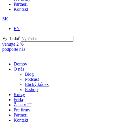
Partneri
Kontakt
SK
EN
Vyhľadať
venujte 2 %
podporte nás
Domov
O nás
Blog
Podcast
Etický kódex
E-shop
Kurzy
Frida
Žena v IT
Pre firmy
Partneri
Kontakt