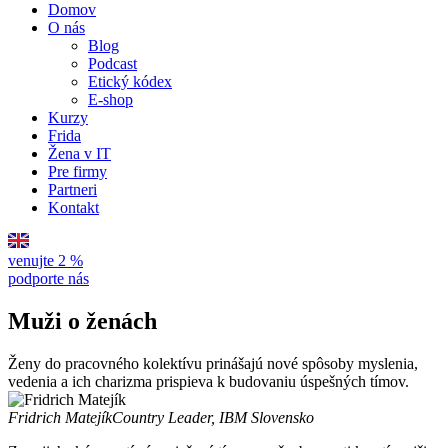
Domov
O nás
Blog
Podcast
Etický kódex
E-shop
Kurzy
Frida
Žena v IT
Pre firmy
Partneri
Kontakt
venujte 2 %
podporte nás
Muži o ženách
Ženy do pracovného kolektívu prinášajú nové spôsoby myslenia,
vedenia a ich charizma prispieva k budovaniu úspešných tímov.
Fridrich Matejík
Country Leader, IBM Slovensko