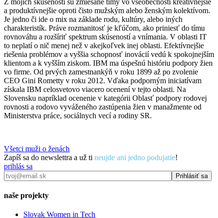
Z mojich skúseností sú zmiešané tímy vo všeobecnosti kreatívnejšie
a produktívnejšie oproti čisto mužským alebo ženským kolektívom.
Je jedno či ide o mix na základe rodu, kultúry, alebo iných
charakteristík. Práve rozmanitosť je kľúčom, ako priniesť do tímu
rovnováhu a rozšíriť spektrum skúseností a vnímania. V oblasti IT
to neplatí o nič menej než v akejkoľvek inej oblasti. Efektívnejšie
riešenia problémov a vyššia schopnosť inovácií vedú k spokojnejším
klientom a k vyšším ziskom. IBM ma úspešnú históriu podpory žien
vo firme. Od prvých zamestnankýň v roku 1899 až po zvolenie
CEO Gini Rometty v roku 2012. Vďaka podporným iniciatívam
získala IBM celosvetovo viacero ocenení v tejto oblasti. Na
Slovensku napríklad ocenenie v kategórii Oblasť podpory rodovej
rovnosti a rodovo vyváženého zastúpenia žien v manažmente od
Ministerstva práce, sociálnych vecí a rodiny SR.
Všetci muži o ženách
Zapíš sa do newslettra a už ti
neujde ani jedno podujatie
!
prihlás sa
naše projekty
Slovak Women in Tech