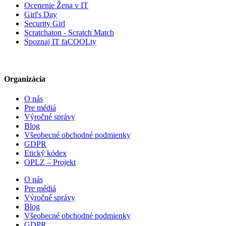
Ocenenie Žena v IT
Girl's Day
Security Girl
Scratchaton - Scratch Match
Spoznaj IT faCOOLty
Organizácia
O nás
Pre médiá
Výročné správy
Blog
Všeobecné obchodné podmienky
GDPR
Etický kódex
OPLZ – Projekt
O nás
Pre médiá
Výročné správy
Blog
Všeobecné obchodné podmienky
GDPR