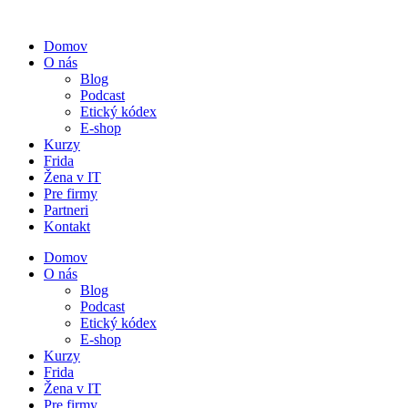
Preskočiť
na
Domov
obsah
O nás
Blog
Podcast
Etický kódex
E-shop
Kurzy
Frida
Žena v IT
Pre firmy
Partneri
Kontakt
Domov
O nás
Blog
Podcast
Etický kódex
E-shop
Kurzy
Frida
Žena v IT
Pre firmy