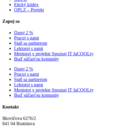
Etický kódex
OPLZ – Projekt
Zapoj sa
Daruj 2 %
Pracuj s nami
Staň sa partnerom
Lektoruj s nami
Mentoruj v projekte Spoznaj IT faCOOLty
Buď súčasťou komunity
Daruj 2 %
Pracuj s nami
Staň sa partnerom
Lektoruj s nami
Mentoruj v projekte Spoznaj IT faCOOLty
Buď súčasťou komunity
Kontakt
Ilkovičova 6276/2
841 04 Bratislava