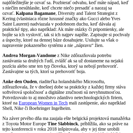
najdôležitejšie je ozvať sa. Pozbierať odvahu, keď máte nápad, keď
s niečím nesúhlasíte, keď chcete niečo presadiť a naozaj sa
ozvať.
Kalpana Bagamane
, Diversity and Talent Strategist z
Kering (vlastniaca rôzne luxusné značky ako Gucci alebo Yves
Saint Laurent) nadviazala v podobnom duchu, keď dávala aj
praktické tipy, ako napríklad: Ak máte otázky či pripomienky, ale
bojíte sa ich vysloviť, tak si ich najprv napíšte. Zapisujte si pochvaly
a úspechy, ktoré na dennej báze dosahujete. Usilujte sa však o
napravenie pokazeného systému a nie „nápravu“ žien.
Andrea Morgan-Vandome
z Nike zdôrazňovala potrebu
zastávania sa druhých ľudí, zvlášť ak sa už dostaneme na nejakú
pozíciu alebo sme ten typ človeka, ktorý sa nebojí prehovoriť.
Zastávajme sa tých, ktorí sa prehovoriť boja.
Anke den Ouden
, riaditeľka holandského Microsoftu,
zdôrazňovala, že v dnešnej dobe sa prakticky z každej firmy stáva
softvérová spoločnosť a digitálne zručnosti sú nevyhnutnosťou.
Potvrdzovalo to aj množstvo zdanlivo netechnologických firiem,
ktoré na
European Women in Tech
mali zastúpenie, ako napríklad
Shell, Nike či Boehringer Ingelheim.
Na záver prvého dňa ma zaujala ešte belgická projektová manažérka
z Toyota Motor Europe
Tine Slabbinck
, príblížila, ako sa práve na
tejto konferencii v roku 2018 inšpirovala, aby v jej tíme urobili