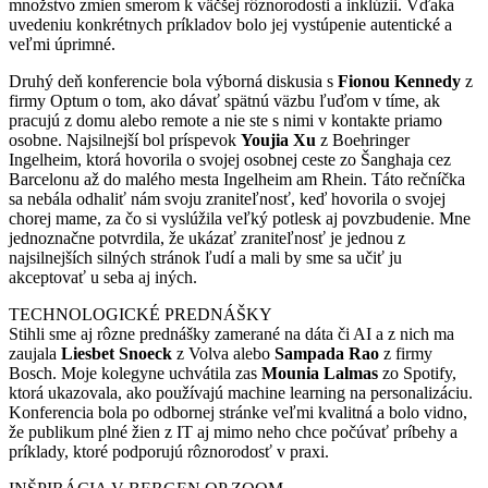
množstvo zmien smerom k väčšej rôznorodosti a inklúzii. Vďaka
uvedeniu konkrétnych príkladov bolo jej vystúpenie autentické a
veľmi úprimné.
Druhý deň konferencie bola výborná diskusia s
Fionou Kennedy
z
firmy Optum o tom, ako dávať spätnú väzbu ľuďom v tíme, ak
pracujú z domu alebo remote a nie ste s nimi v kontakte priamo
osobne. Najsilnejší bol príspevok
Youjia Xu
z Boehringer
Ingelheim, ktorá hovorila o svojej osobnej ceste zo Šanghaja cez
Barcelonu až do malého mesta Ingelheim am Rhein. Táto rečníčka
sa nebála odhaliť nám svoju zraniteľnosť, keď hovorila o svojej
chorej mame, za čo si vyslúžila veľký potlesk aj povzbudenie. Mne
jednoznačne potvrdila, že ukázať zraniteľnosť je jednou z
najsilnejších silných stránok ľudí a mali by sme sa učiť ju
akceptovať u seba aj iných.
TECHNOLOGICKÉ PREDNÁŠKY
Stihli sme aj rôzne prednášky zamerané na dáta či AI a z nich ma
zaujala
Liesbet Snoeck
z Volva alebo
Sampada Rao
z firmy
Bosch. Moje kolegyne uchvátila zas
Mounia Lalmas
zo Spotify,
ktorá ukazovala, ako používajú machine learning na personalizáciu.
Konferencia bola po odbornej stránke veľmi kvalitná a bolo vidno,
že publikum plné žien z IT aj mimo neho chce počúvať príbehy a
príklady, ktoré podporujú rôznorodosť v praxi.