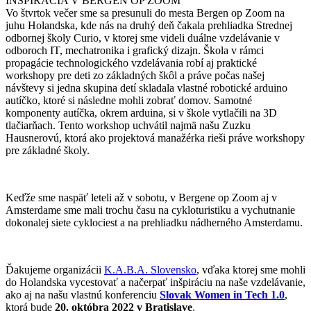
INŠPIRÁCIA V BERGEN OP ZOOM
Vo štvrtok večer sme sa presunuli do mesta Bergen op Zoom na
juhu Holandska, kde nás na druhý deň čakala prehliadka Strednej
odbornej školy Curio, v ktorej sme videli duálne vzdelávanie v
odboroch IT, mechatronika i grafický dizajn. Škola v rámci
propagácie technologického vzdelávania robí aj praktické
workshopy pre deti zo základných škôl a práve počas našej
návštevy si jedna skupina detí skladala vlastné robotické arduino
autíčko, ktoré si následne mohli zobrať domov. Samotné
komponenty autíčka, okrem arduina, si v škole vytlačili na 3D
tlačiarňach. Tento workshop uchvátil najmä našu Zuzku
Hausnerovú, ktorá ako projektová manažérka rieši práve workshopy
pre základné školy.
Keďže sme naspäť leteli až v sobotu, v Bergene op Zoom aj v
Amsterdame sme mali trochu času na cykloturistiku a vychutnanie
dokonalej siete cyklociest a na prehliadku nádherného Amsterdamu.
Ďakujeme organizácii
K.A.B.A. Slovensko
, vďaka ktorej sme mohli
do Holandska vycestovať a načerpať inšpiráciu na naše vzdelávanie,
ako aj na našu vlastnú konferenciu
Slovak Women in Tech 1.0
,
ktorá bude
20. októbra 2022 v Bratislave
.