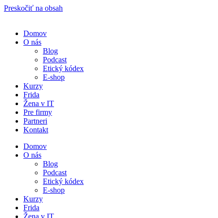
Preskočiť na obsah
Domov
O nás
Blog
Podcast
Etický kódex
E-shop
Kurzy
Frida
Žena v IT
Pre firmy
Partneri
Kontakt
Domov
O nás
Blog
Podcast
Etický kódex
E-shop
Kurzy
Frida
Žena v IT