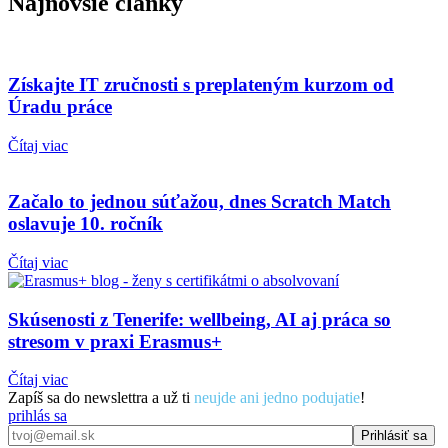
Najnovšie články
Získajte IT zručnosti s preplateným kurzom od
Úradu práce
Čítaj viac
Začalo to jednou súťažou, dnes Scratch Match
oslavuje 10. ročník
Čítaj viac
Skúsenosti z Tenerife: wellbeing, AI aj práca so
stresom v praxi Erasmus+
Čítaj viac
Zapíš sa do newslettra a už ti
neujde ani jedno podujatie
!
prihlás sa