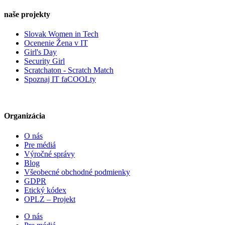
naše projekty
Slovak Women in Tech
Ocenenie Žena v IT
Girl's Day
Security Girl
Scratchaton - Scratch Match
Spoznaj IT faCOOLty
Organizácia
O nás
Pre médiá
Výročné správy
Blog
Všeobecné obchodné podmienky
GDPR
Etický kódex
OPLZ – Projekt
O nás