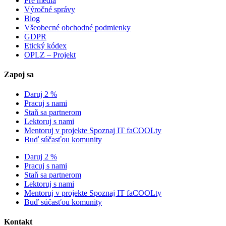
Pre médiá
Výročné správy
Blog
Všeobecné obchodné podmienky
GDPR
Etický kódex
OPLZ – Projekt
Zapoj sa
Daruj 2 %
Pracuj s nami
Staň sa partnerom
Lektoruj s nami
Mentoruj v projekte Spoznaj IT faCOOLty
Buď súčasťou komunity
Daruj 2 %
Pracuj s nami
Staň sa partnerom
Lektoruj s nami
Mentoruj v projekte Spoznaj IT faCOOLty
Buď súčasťou komunity
Kontakt