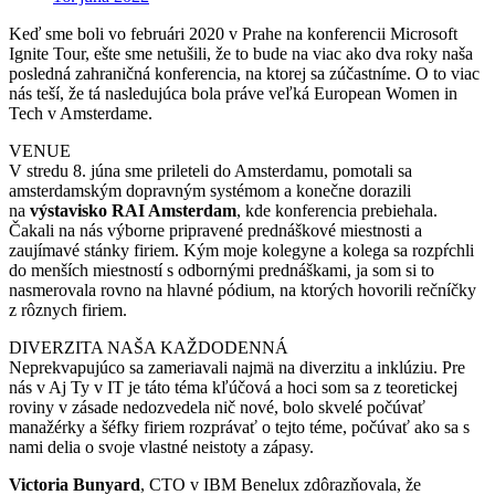
Keď sme boli vo februári 2020 v Prahe na konferencii Microsoft
Ignite Tour, ešte sme netušili, že to bude na viac ako dva roky naša
posledná zahraničná konferencia, na ktorej sa zúčastníme. O to viac
nás teší, že tá nasledujúca bola práve veľká European Women in
Tech v Amsterdame.
VENUE
V stredu 8. júna sme prileteli do Amsterdamu, pomotali sa
amsterdamským dopravným systémom a konečne dorazili
na
výstavisko RAI Amsterdam
, kde konferencia prebiehala.
Čakali na nás výborne pripravené prednáškové miestnosti a
zaujímavé stánky firiem. Kým moje kolegyne a kolega sa rozpŕchli
do menších miestností s odbornými prednáškami, ja som si to
nasmerovala rovno na hlavné pódium, na ktorých hovorili rečníčky
z rôznych firiem.
DIVERZITA NAŠA KAŽDODENNÁ
Neprekvapujúco sa zameriavali najmä na diverzitu a inklúziu. Pre
nás v Aj Ty v IT je táto téma kľúčová a hoci som sa z teoretickej
roviny v zásade nedozvedela nič nové, bolo skvelé počúvať
manažérky a šéfky firiem rozprávať o tejto téme, počúvať ako sa s
nami delia o svoje vlastné neistoty a zápasy.
Victoria Bunyard
, CTO v IBM Benelux zdôrazňovala, že