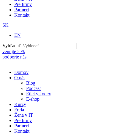
Pre firmy
Partneri
Kontakt
SK
EN
Vyhľadať
venujte 2 %
podporte nás
Domov
O nás
Blog
Podcast
Etický kódex
E-shop
Kurzy
Frida
Žena v IT
Pre firmy
Partneri
Kontakt