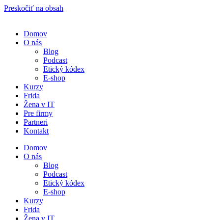
Preskočiť na obsah
Domov
O nás
Blog
Podcast
Etický kódex
E-shop
Kurzy
Frida
Žena v IT
Pre firmy
Partneri
Kontakt
Domov
O nás
Blog
Podcast
Etický kódex
E-shop
Kurzy
Frida
Žena v IT