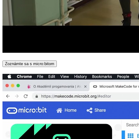
Zoznámte sa s micro:bitom