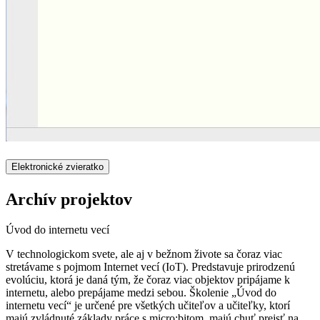
Elektronické zvieratko
Archív projektov
Úvod do internetu vecí
V technologickom svete, ale aj v bežnom živote sa čoraz viac
stretávame s pojmom Internet vecí (IoT). Predstavuje prirodzenú
evolúciu, ktorá je daná tým, že čoraz viac objektov pripájame k
internetu, alebo prepájame medzi sebou. Školenie „Úvod do
internetu vecí“ je určené pre všetkých učiteľov a učiteľky, ktorí
majú zvládnuté základy práce s micro:bitom, majú chuť prejsť na