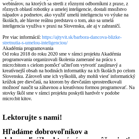
webinárov, na ktorých sa stretli z rôznymi odborníkmi z praxe, z
rôznych oblastí robotiky a umelej inteligencie, dostali množstvo
nápadov a podnetov, ako využiť umelú inteligenciu vo výuke na
školách, ale hlavne reálnu predstavu o tom, ako sa umelá
inteligencia využíva v praxi na Slovensku, ale aj v zahraničí.
Pre viac informácií:
https://ajtyvit.sk/barbora-dancova-blizke-
stretnutia-s-umelou-inteligenciou/
Akadémia programovania
Od roku 2018 do roku 2020 sme v rámci projektu Akadémia
programovania organizovali školenia zamerané na prácu s
micro:bitom s cielom pomôcť učiteľom vytvoriť zaujímavý a
kreatívnejší obsah na hodinách informatiky na ich školách po celom
Slovensku. Zároveň sme ich vyškolili, aby mohli viesť informatický
krúžok pre dievčatá, na ktorom by dievčatám sprostredkovali
možnosť naučit sa zábavnou a kreatívnou formou programovať. Na
stovky škôl sme v rámci projektu poskytli hardvér v podobe
micro:bit kitov.
Lektorujte s nami!
Hľadáme dobrovoľníkov a