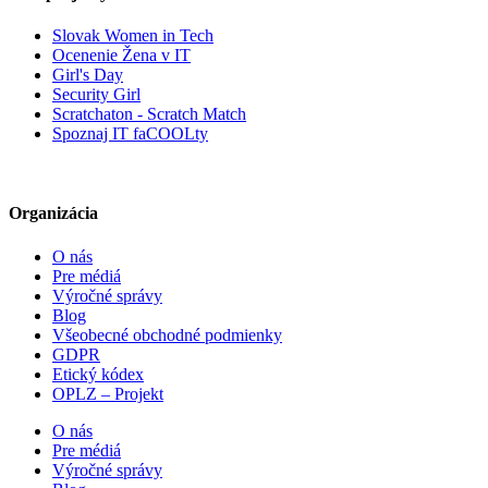
Slovak Women in Tech
Ocenenie Žena v IT
Girl's Day
Security Girl
Scratchaton - Scratch Match
Spoznaj IT faCOOLty
Organizácia
O nás
Pre médiá
Výročné správy
Blog
Všeobecné obchodné podmienky
GDPR
Etický kódex
OPLZ – Projekt
O nás
Pre médiá
Výročné správy