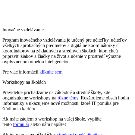
Inovačné vzdelávanie
Program inovačného vzdelávania je určený pre učiteľky, učiteľov
všetkých aprobačných predmetov a digitálne koordinátorky či
koordinátorov na základných a stredných školách, ktorí chcú
pripraviť žiakov a žiačky na život a učenie v prostredí výrazne
ovplyvnenom umelou inteligenciou.
Pre viac informácií
kliknite sem.
Workshopy na školách
Pravidelne prichádzame na základné a stredné školy, kde
organizujeme workshopy na
rôzne témy
. Rozširujeme obsah hodín
informatiky a ukazujeme nové možnosti, ktoré IT ponúka pre
štúdium a kariéru.
Ak máte záujem o workshop na vašej škole, vyplňte
tento
formulár
alebo nám napíšte!
Aktivity pre stredoškoláčky:
stredneskoly@ajtyvit.sk