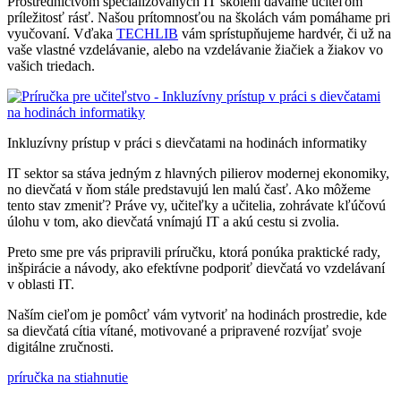
Prostredníctvom špecializovaných IT školení dávame učiteľom
príležitosť rásť. Našou prítomnosťou na školách vám pomáhame pri
vyučovaní. Vďaka
TECHLIB
vám sprístupňujeme hardvér, či už na
vaše vlastné vzdelávanie, alebo na vzdelávanie žiačiek a žiakov vo
vašich triedach.
Inkluzívny prístup v práci s dievčatami na hodinách informatiky
IT sektor sa stáva jedným z hlavných pilierov modernej ekonomiky,
no dievčatá v ňom stále predstavujú len malú časť. Ako môžeme
tento stav zmeniť? Práve vy, učiteľky a učitelia, zohrávate kľúčovú
úlohu v tom, ako dievčatá vnímajú IT a akú cestu si zvolia.
Preto sme pre vás pripravili príručku, ktorá ponúka praktické rady,
inšpirácie a návody, ako efektívne podporiť dievčatá vo vzdelávaní
v oblasti IT.
Naším cieľom je pomôcť vám vytvoriť na hodinách prostredie, kde
sa dievčatá cítia vítané, motivované a pripravené rozvíjať svoje
digitálne zručnosti.
príručka na stiahnutie