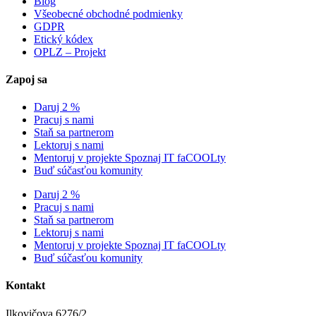
Blog
Všeobecné obchodné podmienky
GDPR
Etický kódex
OPLZ – Projekt
Zapoj sa
Daruj 2 %
Pracuj s nami
Staň sa partnerom
Lektoruj s nami
Mentoruj v projekte Spoznaj IT faCOOLty
Buď súčasťou komunity
Daruj 2 %
Pracuj s nami
Staň sa partnerom
Lektoruj s nami
Mentoruj v projekte Spoznaj IT faCOOLty
Buď súčasťou komunity
Kontakt
Ilkovičova 6276/2