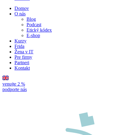
Domov
O nás
Blog
Podcast
Etický kódex
E-shop
Kurzy
Frida
Žena v IT
Pre firmy
Partneri
Kontakt
venujte 2 %
podporte nás