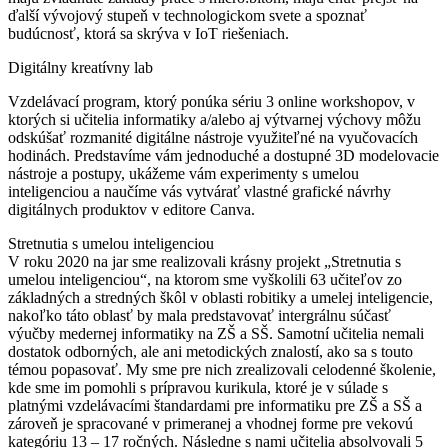
ďalší vývojový stupeň v technologickom svete a spoznať
budúcnosť, ktorá sa skrýva v IoT riešeniach.
Digitálny kreatívny lab
Vzdelávací program, ktorý ponúka sériu 3 online workshopov, v
ktorých si učitelia informatiky a/alebo aj výtvarnej výchovy môžu
odskúšať rozmanité digitálne nástroje využiteľné na vyučovacích
hodinách. Predstavíme vám jednoduché a dostupné 3D modelovacie
nástroje a postupy, ukážeme vám experimenty s umelou
inteligenciou a naučíme vás vytvárať vlastné grafické návrhy
digitálnych produktov v editore Canva.
Stretnutia s umelou inteligenciou
V roku 2020 na jar sme realizovali krásny projekt „Stretnutia s
umelou inteligenciou“, na ktorom sme vyškolili 63 učiteľov zo
základných a stredných škôl v oblasti robitiky a umelej inteligencie,
nakoľko táto oblasť by mala predstavovať intergrálnu súčasť
výučby medernej informatiky na ZŠ a SŠ. Samotní učitelia nemali
dostatok odborných, ale ani metodických znalostí, ako sa s touto
témou popasovať. My sme pre nich zrealizovali celodenné školenie,
kde sme im pomohli s prípravou kurikula, ktoré je v súlade s
platnými vzdelávacími štandardami pre informatiku pre ZŠ a SŠ a
zároveň je spracované v primeranej a vhodnej forme pre vekovú
kategóriu 13 – 17 ročných. Následne s nami učitelia absolvovali 5