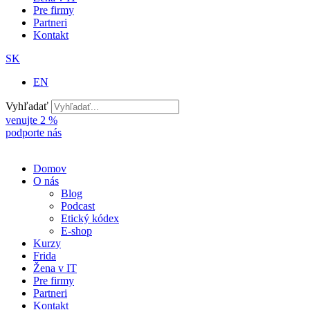
Pre firmy
Partneri
Kontakt
SK
EN
Vyhľadať
venujte 2 %
podporte nás
Domov
O nás
Blog
Podcast
Etický kódex
E-shop
Kurzy
Frida
Žena v IT
Pre firmy
Partneri
Kontakt