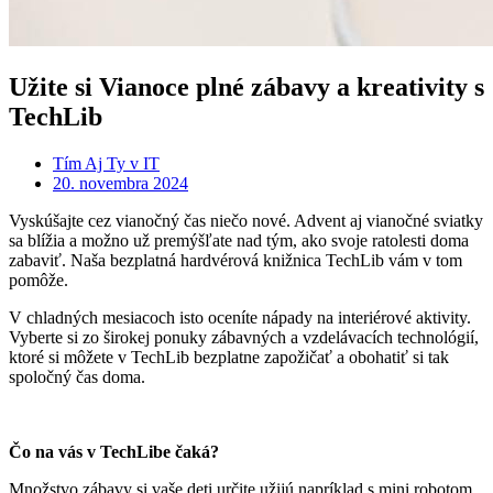
Užite si Vianoce plné zábavy a kreativity s
TechLib
Tím Aj Ty v IT
20. novembra 2024
Vyskúšajte cez vianočný čas niečo nové. Advent aj vianočné sviatky
sa blížia a možno už premýšľate nad tým, ako svoje ratolesti doma
zabaviť. Naša bezplatná hardvérová knižnica TechLib vám v tom
pomôže.
V chladných mesiacoch isto oceníte nápady na interiérové aktivity.
Vyberte si zo širokej ponuky zábavných a vzdelávacích technológií,
ktoré si môžete v TechLib bezplatne zapožičať a obohatiť si tak
spoločný čas doma.
Čo na vás v TechLibe čaká?
Množstvo zábavy si vaše deti určite užijú napríklad s mini robotom