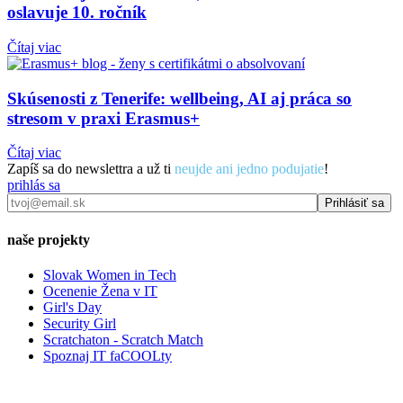
oslavuje 10. ročník
Čítaj viac
Skúsenosti z Tenerife: wellbeing, AI aj práca so
stresom v praxi Erasmus+
Čítaj viac
Zapíš sa do newslettra a už ti
neujde ani jedno podujatie
!
prihlás sa
naše projekty
Slovak Women in Tech
Ocenenie Žena v IT
Girl's Day
Security Girl
Scratchaton - Scratch Match
Spoznaj IT faCOOLty