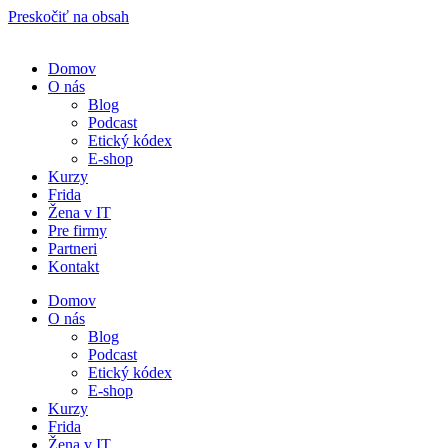
Preskočiť na obsah
Domov
O nás
Blog
Podcast
Etický kódex
E-shop
Kurzy
Frida
Žena v IT
Pre firmy
Partneri
Kontakt
Domov
O nás
Blog
Podcast
Etický kódex
E-shop
Kurzy
Frida
Žena v IT