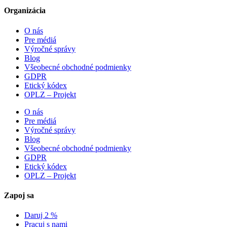
Organizácia
O nás
Pre médiá
Výročné správy
Blog
Všeobecné obchodné podmienky
GDPR
Etický kódex
OPLZ – Projekt
O nás
Pre médiá
Výročné správy
Blog
Všeobecné obchodné podmienky
GDPR
Etický kódex
OPLZ – Projekt
Zapoj sa
Daruj 2 %
Pracuj s nami