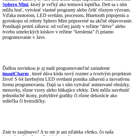
Sphero Mini
, ktorý je veľký ako tenisová loptička.
Deti sa s ním
môžu hrať, vytvárať vlastné programy alebo čeliť rôznym výzvam.
Vďaka motorom, LED svetlám, procesoru, Bluetooth pripojeniu a
gyroskopu sú roboty Sphero Mini pripravené na akčné objavovanie.
Ponúkajú pestrú zábavu: od voľnej jazdy v režime “drive” alebo
tvorbu umeleckých kúskov v režime “kreslenia” či priamo
programovanie v Jave.
Ďalšou novinkou je aj malé programovateľné zariadenie
imagiCharm
, ktoré dáva kódu nový rozmer a tvorivým projektom
život! S 64 farebnými LED svetlami ponúka zábavnú a inovatívnu
formu programovania. Dajú sa s ním vytvárať animované obrázky,
menovky, rôzne vzory alebo blikajúce efekty. Deti môžu navrhnúť
jednoduché ikony, pohyblivé grafiky či rôzne dekorácie ako
srdiečka či hviezdičky.
Znie to zaujímavo? A to nie je ani zďaleka všetko, čo naša