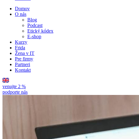
Domov
O nás
Blog
Podcast
Etický kódex
E-shop
Kurzy
Frida
Žena v IT
Pre firmy
Partneri
Kontakt
venujte 2 %
podporte nás