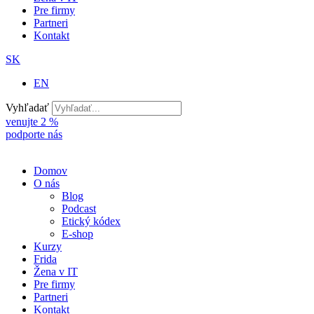
Pre firmy
Partneri
Kontakt
SK
EN
Vyhľadať
venujte 2 %
podporte nás
Domov
O nás
Blog
Podcast
Etický kódex
E-shop
Kurzy
Frida
Žena v IT
Pre firmy
Partneri
Kontakt