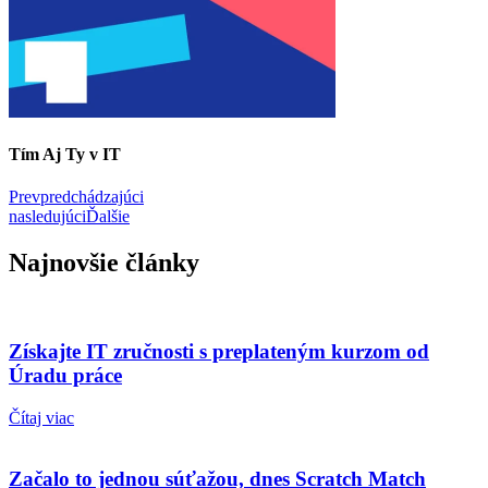
Tím Aj Ty v IT
Prev
predchádzajúci
nasledujúci
Ďalšie
Najnovšie články
Získajte IT zručnosti s preplateným kurzom od
Úradu práce
Čítaj viac
Začalo to jednou súťažou, dnes Scratch Match