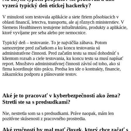
vyzerá typický deň etickej hackerky?
V minulosti som testovala aplikácie a siete firiem pôsobiacich v
oblasti financií, letectva, transportu, ale aj rôznych ministerstiev. V
Siemens Healthineers testujeme infraštruktúru, produkty a aplikácie,
ktoré vyvíjame pre seba alebo pre nemocnice.
Typický deň – testovanie. To je najväčšia zábava. Potom
samozrejme pred začiatkom a ku koncu testovania sú
administratívne činnosti. Pred začatím testu sa musí dohodnúť s
klientom rozsah a ciele testovania, ku koncu testu sa musí napísať
report. Množstvo administratívnej činnosti závisí od toho, ako si
firma koordinuje túto prácu. Predsa len ide o kontrakty, financie,
zákaznícku podporu a plánovanie testov.
Aké je to pracovať v kyberbezpečnosti ako žena?
Stretli ste sa s predsudkami?
Nie, nestretla som sa s predsudkami. Práve naopak, mám len
pozitívne skúsenosti z pracovného prostredia.
Aké zručnosti by mal mať človek, ktorý chce začať s