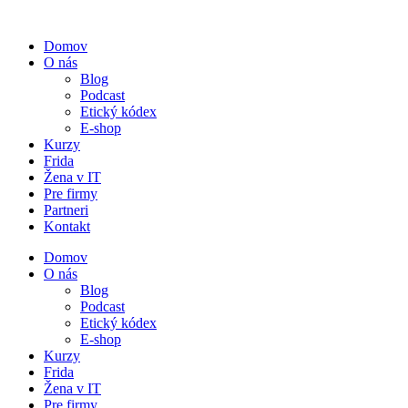
Preskočiť
na
Domov
obsah
O nás
Blog
Podcast
Etický kódex
E-shop
Kurzy
Frida
Žena v IT
Pre firmy
Partneri
Kontakt
Domov
O nás
Blog
Podcast
Etický kódex
E-shop
Kurzy
Frida
Žena v IT
Pre firmy