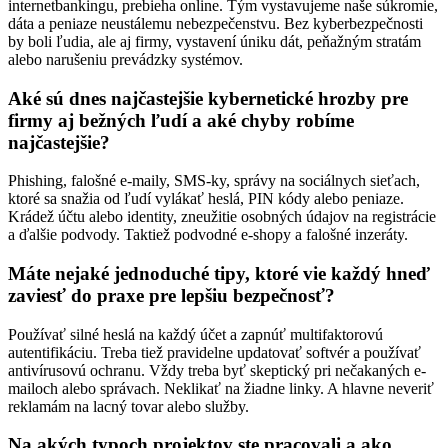
internetbankingu, prebieha online. Tým vystavujeme naše súkromie,
dáta a peniaze neustálemu nebezpečenstvu. Bez kyberbezpečnosti
by boli ľudia, ale aj firmy, vystavení úniku dát, peňažným stratám
alebo narušeniu prevádzky systémov.
Aké sú dnes najčastejšie kybernetické hrozby pre
firmy aj bežných ľudí a aké chyby robíme
najčastejšie?
Phishing, falošné e-maily, SMS-ky, správy na sociálnych sieťach,
ktoré sa snažia od ľudí vylákať heslá, PIN kódy alebo peniaze.
Krádež účtu alebo identity, zneužitie osobných údajov na registrácie
a ďalšie podvody. Taktiež podvodné e-shopy a falošné inzeráty.
Máte nejaké jednoduché tipy, ktoré vie každý hneď
zaviesť do praxe pre lepšiu bezpečnosť?
Používať silné heslá na každý účet a zapnúť multifaktorovú
autentifikáciu. Treba tiež pravidelne updatovať softvér a používať
antivírusovú ochranu. Vždy treba byť skeptický pri nečakaných e-
mailoch alebo správach. Neklikať na žiadne linky. A hlavne neveriť
reklamám na lacný tovar alebo služby.
Na akých typoch projektov ste pracovali a ako