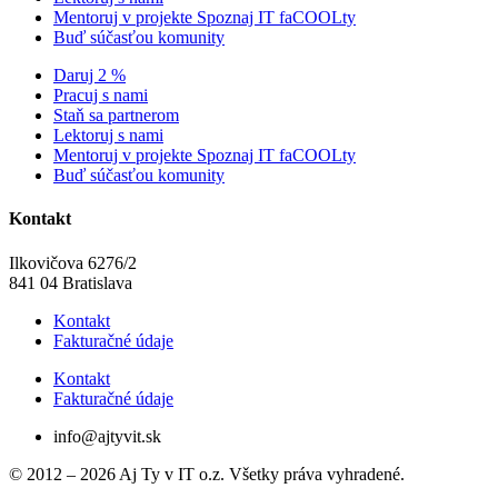
Mentoruj v projekte Spoznaj IT faCOOLty
Buď súčasťou komunity
Daruj 2 %
Pracuj s nami
Staň sa partnerom
Lektoruj s nami
Mentoruj v projekte Spoznaj IT faCOOLty
Buď súčasťou komunity
Kontakt
Ilkovičova 6276/2
841 04 Bratislava
Kontakt
Fakturačné údaje
Kontakt
Fakturačné údaje
info@ajtyvit.sk
© 2012 – 2026 Aj Ty v IT o.z. Všetky práva vyhradené.