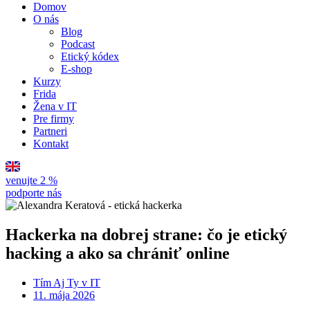
Domov
O nás
Blog
Podcast
Etický kódex
E-shop
Kurzy
Frida
Žena v IT
Pre firmy
Partneri
Kontakt
venujte 2 %
podporte nás
Hackerka na dobrej strane: čo je etický
hacking a ako sa chrániť online
Tím Aj Ty v IT
11. mája 2026