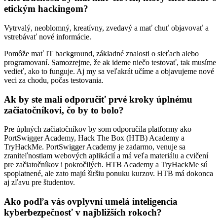
etickým hackingom?
Vytrvalý, neoblomný, kreatívny, zvedavý a mať chuť objavovať a
vstrebávať nové informácie.
Pomôže mať IT background, základné znalosti o sieťach alebo
programovaní. Samozrejme, že ak ideme niečo testovať, tak musíme
vedieť, ako to funguje. Aj my sa veľakrát učíme a objavujeme nové
veci za chodu, počas testovania.
Ak by ste mali odporučiť prvé kroky úplnému
začiatočníkovi, čo by to bolo?
Pre úplných začiatočníkov by som odporučila platformy ako
PortSwigger Academy, Hack The Box (HTB) Academy a
TryHackMe. PortSwigger Academy je zadarmo, venuje sa
zraniteľnostiam webových aplikácií a má veľa materiálu a cvičení
pre začiatočníkov i pokročilých. HTB Academy a TryHackMe sú
spoplatnené, ale zato majú širšiu ponuku kurzov. HTB má dokonca
aj zľavu pre študentov.
Ako podľa vás ovplyvní umelá inteligencia
kyberbezpečnosť v najbližších rokoch?