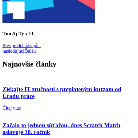
Tím Aj Ty v IT
Prev
predchádzajúci
nasledujúci
Ďalšie
Najnovšie články
Získajte IT zručnosti s preplateným kurzom od
Úradu práce
Čítaj viac
Začalo to jednou súťažou, dnes Scratch Match
oslavuje 10. ročník