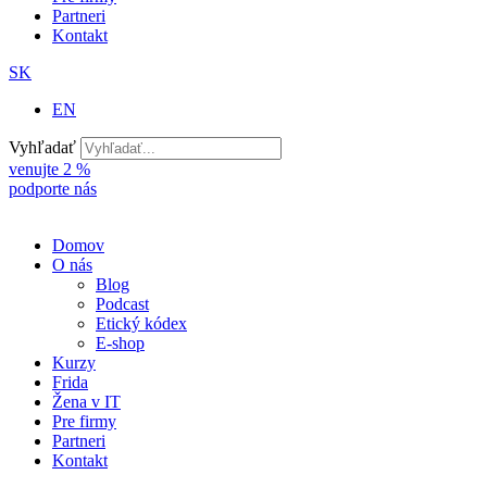
Partneri
Kontakt
SK
EN
Vyhľadať
venujte 2 %
podporte nás
Domov
O nás
Blog
Podcast
Etický kódex
E-shop
Kurzy
Frida
Žena v IT
Pre firmy
Partneri
Kontakt