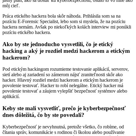
jasný plán, ako sa dostať ku kyberbezpečnosti, ostalo to vo mne ako
môj cieľ.
Práca etického hackera bola skôr náhoda. Prihlásila som sa na
pozíciu E-Forensic Specialist, lebo som si myslela, že na pozíciu
hackera nemám. Avšak po niekoľkých kolách interview mi ponúkli
pozíciu etického hackera.
Ako by ste jednoducho vysvetlili, čo je etický
hacking a aký je rozdiel medzi hackerom a etickým
hackerom?
Pod etickým hackingom rozumieme testovanie aplikácií, serverov,
sietí alebo aj zariadení so zámerom nájsť zraniteľnosti skôr ako
hacker. Hlavný rozdiel medzi hackerom a etickým hackerom je
povolenie testovať. Hacker to robí nelegálne. Etický hacker má
povolenie testovať a záujem vylepšiť bezpečnosť systémov alebo
aplikácií.
Keby ste mali vysvetliť, prečo je kyberbezpečnosť
dnes dôležitá, čo by ste povedali?
Kyberbezpečnosť je nevyhnutná, pretože všetko, čo robíme, od
čítania správ, komunikácie s rodinou či školou alebo používanie