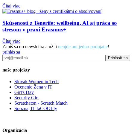
Čítaj viac
Skúsenosti z Tenerife: wellbeing, AI aj práca so
stresom v praxi Erasmus+
Čítaj viac
Zapíš sa do newslettra a už ti
neujde ani jedno podujatie
!
prihlás sa
naše projekty
Slovak Women in Tech
Ocenenie Žena v IT
Girl's Day
Security Girl
Scratchaton - Scratch Match
Spoznaj IT faCOOLty
Organizácia