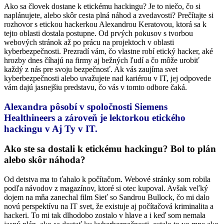
Ako sa človek dostane k etickému hackingu? Je to niečo, čo si
naplánujete, alebo skôr cesta plná náhod a zvedavosti? Prečítajte si
rozhovor s etickou hackerkou Alexandrou Keratovou, ktorá sa k
tejto oblasti dostala postupne. Od prvých pokusov s tvorbou
webových stránok až po prácu na projektoch v oblasti
kyberbezpečnosti. Prezradí vám, čo vlastne robí etický hacker, aké
hrozby dnes číhajú na firmy aj bežných ľudí a čo môže urobiť
každý z nás pre svoju bezpečnosť. Ak vás zaujíma svet
kyberbezpečnosti alebo uvažujete nad kariérou v IT, jej odpovede
vám dajú jasnejšiu predstavu, čo vás v tomto odbore čaká.
Alexandra pôsobí v spoločnosti Siemens
Healthineers a zároveň je lektorkou etického
hackingu v Aj Ty v IT.
Ako ste sa dostali k etickému hackingu? Bol to plán
alebo skôr náhoda?
Od detstva ma to ťahalo k počítačom. Webové stránky som robila
podľa návodov z magazínov, ktoré si otec kupoval. Avšak veľký
dojem na mňa zanechal film Sieť so Sandrou Bullock, čo mi dalo
novú perspektívu na IT svet, že existuje aj počítačová kriminalita a
hackeri. To mi tak dlhodobo zostalo v hlave a i keď som nemala