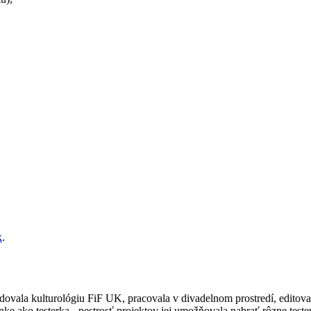
k
.
la kulturológiu FiF UK, pracovala v divadelnom prostredí, editovala 
ke ako testerka - pestrosť projektov jej umožňovala nabrať rôzne tester