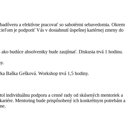
badôveru a efektívne pracovať so sabotérmi sebavedomia. Okrem
 cieľom je podporiť Vás v dosiahnutí úspešnej kariérnej zmeny do
s ako budúce absolventky bude zaujímať. Diskusia trvá 1 hodinu.
y.
torka Baška Gešková. Workshop trvá 1,5 hodiny.
ytol individuálnu podporu a cenné rady od skúsených mentoriek a
 kariére. Mentoring bude prispôsobený ich konkrétnym potrebám a
ne.