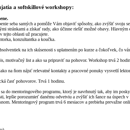
jatia a softskillové workshopy:
ene.
enie seba samých a pomôže Vám objaviť spôsoby, ako zvýšiť svoju se
lnými stránkami a získať rady, ako účinne riešiť možné obavy. Hlavným
 tejto oblasti už pracujete.
torka, konzultantka a koučka.
solventiek na ich skúsenosti s uplatnením po kurze a čokoľvek, čo vá
, motivačný list a ako sa pripraviť na pohovor. Workshop trvá 2 hodin
u, ako na ňom nájsť relevatné kontakty a pracovné ponuky vysvetlí lek
ická časť pohovorov. Trvá 1 hodinu.
ť sa do mentoringového programu, ktorý je navrhnutý tak, aby im posk
ti, lepšie porozumieť danému odvetviu a zvýšiť ich šance na úspech v
m snom. Mentoringový program trvá 6 mesiacov a prebieha prevažne onli
u),