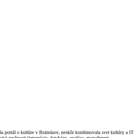
portál o kultúre v Bratislave, neskôr kombinovala svet kultúry a IT
ské zručnosti (integrácie, databázy, analýza, manažment,