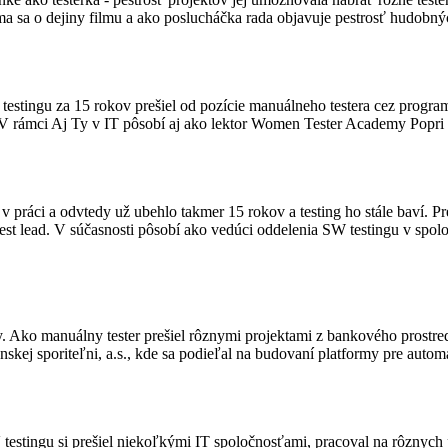
íma sa o dejiny filmu a ako poslucháčka rada objavuje pestrosť hudobný
 testingu za 15 rokov prešiel od pozície manuálneho testera cez prog
a. V rámci Aj Ty v IT pôsobí aj ako lektor Women Tester Academy Popri
 práci a odvtedy už ubehlo takmer 15 rokov a testing ho stále baví. Preš
st lead. V súčasnosti pôsobí ako vedúci oddelenia SW testingu v spol
ly. Ako manuálny tester prešiel rôznymi projektami z bankového prostred
skej sporiteľni, a.s., kde sa podieľal na budovaní platformy pre automa
testingu si prešiel niekoľkými IT spoločnosťami, pracoval na rôznych p