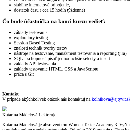
stabilné internetové pripojenie,
dostatok času ( cca 15 hodín týždenne)
Čo bude účastníčka na konci kurzu vedieť:
základy testovania
exploratory testing
Session Based Testing
znalosti techník tvorby testov
nástroje na testovanie, manažment testovania a reporting (jira)
SQL – schopnosť písať jednoduchšie selecty a insert
základy API testovania
základy testovanie HTML, CSS a JavaScriptu
práca s Git
Kontakt
V prípade akýchkoľvek otázok nás kontaktuj na
kolnikova@ajtyvit.s
Katarína Mádelová
Lektoruje
Katarína Mádelová je absolventkou Women Tester Academy 3. Vyštudova
v podobe online predaja vstupeniek. Od roku 2019 pracuje v Tatra ban