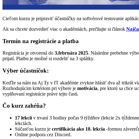
Cieľom kurzu je pripraviť účastníčky na softvérové testovanie aplikác
Ak sa chcete dozvedieť viac o akadémiách, prečítajte si článok
Najča
Termín na registrácie a platba
Registrácia je otvorená do
3.februára 2025
.
Následne prebehne výber
prijatí. Platbu je možné si rozdeliť na 3 splátky.
Výber účastníčok:
Keďže sa nám na Aj Ty v IT akadémie zvykne hlásiť dva až trikrát via
Rozhodujúcim kritériom pri výbere je
motivácia
, pre ktorú sa chce 
vyplňovaní registrácie práve tejto časti.
Čo kurz zahŕňa?
17 lekcií
v trvaní 3 hodiny počas 9 týždňov (lekcie 2x týždenn
lekciách.
Súčasťou kurzu je
certifikácia ako 18. lekcia
-formou záverečn
Online podpora cez Discord.