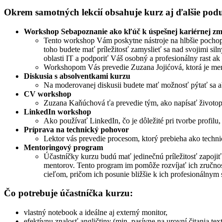
Okrem samotných lekcií obsahuje kurz aj ďalšie podu
Workshop Sebapoznanie ako kľúč k úspešnej kariérnej zm
Tento workshop Vám poskytne nástroje na hlbšie pochop
toho budete mať príležitosť zamyslieť sa nad svojimi si
oblasti IT a podporiť Váš osobný a profesionálny rast ak v
Workshopom Vás prevedie Zuzana Jojićová, ktorá je men
Diskusia s absolventkami kurzu
Na moderovanej diskusii budete mať možnosť pýtať sa ab
CV workshop
Zuzana Kaňúchová ťa prevedie tým, ako napísať životopis
LinkedIn workshop
Ako používať LinkedIn, čo je dôležité pri tvorbe profil
Príprava na technický pohovor
Lektor vás prevedie procesom, ktorý prebieha ako techn
Mentoringový program
Účastníčky kurzu budú mať jedinečnú príležitosť zapoji
mentorov. Tento program im pomôže rozvíjať ich zručnos
cieľom, pričom ich posunie bližšie k ich profesionálny
Čo potrebuje účastníčka kurzu:
vlastný notebook a ideálne aj externý monitor,
efektívnu znalosť angličtiny (min. pasívne na urovní čitania text