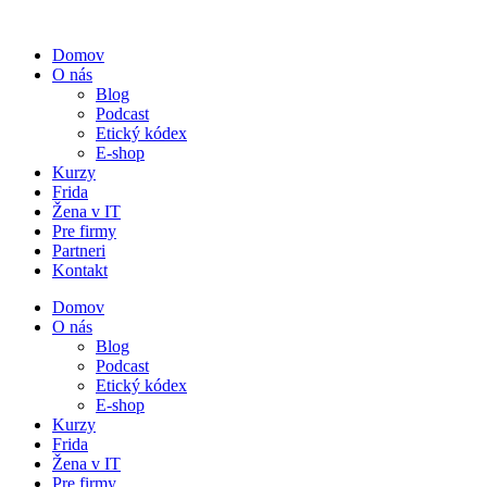
Preskočiť
na
Domov
obsah
O nás
Blog
Podcast
Etický kódex
E-shop
Kurzy
Frida
Žena v IT
Pre firmy
Partneri
Kontakt
Domov
O nás
Blog
Podcast
Etický kódex
E-shop
Kurzy
Frida
Žena v IT
Pre firmy