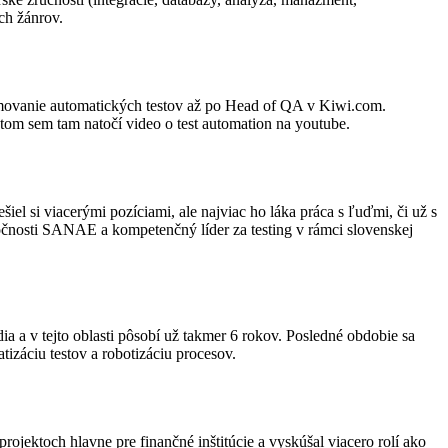
ch žánrov.
ramovanie automatických testov až po Head of QA v Kiwi.com.
 tom sem tam natočí video o test automation na youtube.
iel si viacerými pozíciami, ale najviac ho láka práca s ľuďmi, či už s
očnosti SANAE a kompetenčný líder za testing v rámci slovenskej
ia a v tejto oblasti pôsobí už takmer 6 rokov. Posledné obdobie sa
tizáciu testov a robotizáciu procesov.
rojektoch hlavne pre finančné inštitúcie a vyskúšal viacero rolí ako