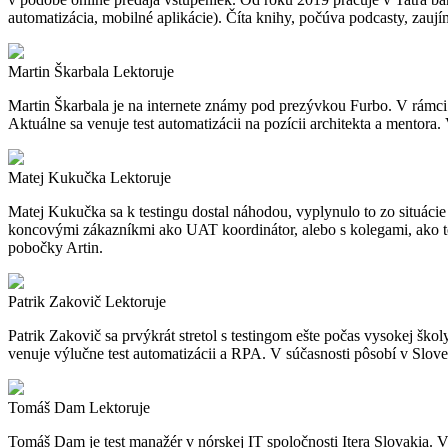
automatizácia, mobilné aplikácie). Číta knihy, počúva podcasty, zauj
Martin Škarbala
Lektoruje
Martin Škarbala je na internete známy pod prezývkou Furbo. V rámci
Aktuálne sa venuje test automatizácii na pozícii architekta a mentor
Matej Kukučka
Lektoruje
Matej Kukučka sa k testingu dostal náhodou, vyplynulo to zo situácie v
koncovými zákazníkmi ako UAT koordinátor, alebo s kolegami, ako te
pobočky Artin.
Patrik Zakovič
Lektoruje
Patrik Zakovič sa prvýkrát stretol s testingom ešte počas vysokej ško
venuje výlučne test automatizácii a RPA. V súčasnosti pôsobí v Sloven
Tomáš Dam
Lektoruje
Tomáš Dam je test manažér v nórskej IT spoločnosti Itera Slovakia. V 