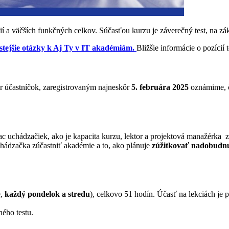
ií a väčších funkčných celkov. Súčasťou kurzu je záverečný test, na zák
stejšie otázky k Aj Ty v IT akadémiám.
Bližšie informácie o pozícií 
 účastníčok, zaregistrovaným najneskôr
5. februára 2025
oznámime, či
c uchádzačiek, ako je kapacita kurzu, lektor a projektová manažérka z 
uchádzačka zúčastniť akadémie a to, ako plánuje
zúžitkovať nadobudnu
e,
každý pondelok a stredu
), celkovo 51 hodín. Účasť na lekciách je 
ého testu.