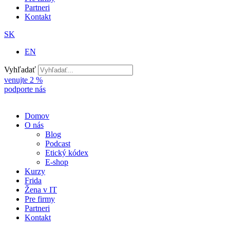
Partneri
Kontakt
SK
EN
Vyhľadať
venujte 2 %
podporte nás
Domov
O nás
Blog
Podcast
Etický kódex
E-shop
Kurzy
Frida
Žena v IT
Pre firmy
Partneri
Kontakt