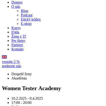
Domov
O nás
Blog
Podcast
Etický kódex
E-shop
Kurzy
Frida
Žena v IT
Pre firmy
Partneri
Kontakt
venujte 2 %
podporte nás
Dospelé ženy
Akadémia
Women Tester Academy
10.2.2025 - 9.4.2025
17:00 - 20:00