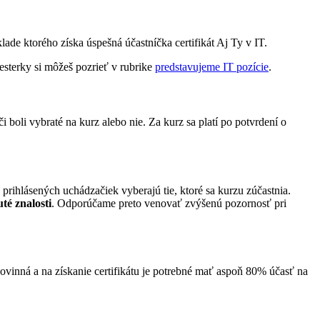
lade ktorého získa úspešná účastníčka certifikát Aj Ty v IT.
testerky si môžeš pozrieť v rubrike
predstavujeme IT pozície
.
 boli vybraté na kurz alebo nie. Za kurz sa platí po potvrdení o
prihlásených uchádzačiek vyberajú tie, ktoré sa kurzu zúčastnia.
té znalosti
. Odporúčame preto venovať zvýšenú pozornosť pri
povinná a na získanie certifikátu je potrebné mať aspoň 80% účasť na