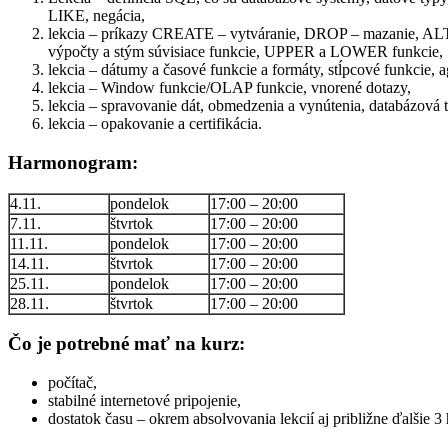
LIKE, negácia,
lekcia – príkazy CREATE – vytváranie, DROP – mazanie, ALTER 
výpočty a stým súvisiace funkcie, UPPER a LOWER funkcie
lekcia – dátumy a časové funkcie a formáty, stĺpcové funkcie,
lekcia – Window funkcie/OLAP funkcie, vnorené dotazy,
lekcia – spravovanie dát, obmedzenia a vynútenia, databázová tra
lekcia – opakovanie a certifikácia.
Harmonogram:
4.11.
pondelok
17:00 – 20:00
7.11.
štvrtok
17:00 – 20:00
11.11.
pondelok
17:00 – 20:00
14.11.
štvrtok
17:00 – 20:00
25.11.
pondelok
17:00 – 20:00
28.11.
štvrtok
17:00 – 20:00
Čo je potrebné mať na kurz:
počítač,
stabilné internetové pripojenie,
dostatok času – okrem absolvovania lekcií aj približne ďalšie 3