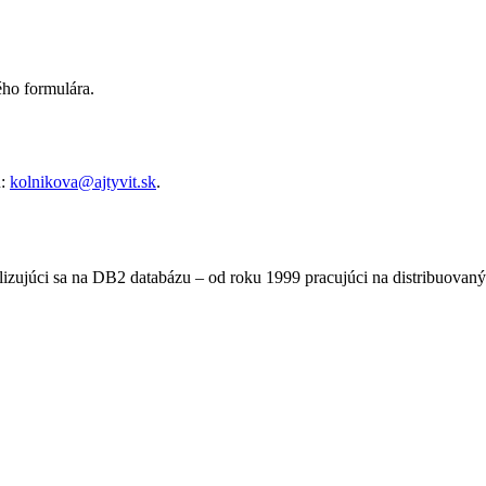
ého formulára.
u:
kolnikova@ajtyvit.sk
.
ializujúci sa na DB2 databázu – od roku 1999 pracujúci na distribuovaný