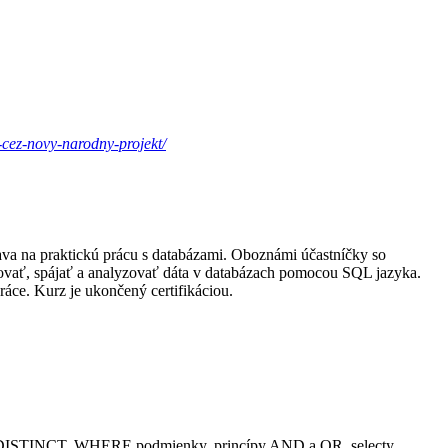
y-cez-novy-narodny-projekt/
iava na praktickú prácu s databázami. Oboznámi účastníčky so
covať, spájať a analyzovať dáta v databázach pomocou SQL jazyka.
ráce. Kurz je ukončený certifikáciou.
dkov, DISTINCT, WHERE podmienky, princípy AND a OR, selecty,