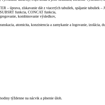
– úprava, získavanie dát z viacerých tabuliek, spájanie tabuliek – J
, SUBSRT funkcia, CONCAT funkcia,
 agregovanie, kombinovanie výsledkov,
nskacia, atomicita, konzistencia a zamykanie a logovanie, izolácia, dur
 hodiny týždenne na nácvik a plnenie úloh.