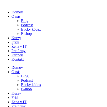
Preskočiť
na
Domov
obsah
O nás
Blog
Podcast
Etický kódex
E-shop
Kurzy
Frida
Žena v IT
Pre firmy
Partneri
Kontakt
Domov
O nás
Blog
Podcast
Etický kódex
E-shop
Kurzy
Frida
Žena v IT
Pre firmy