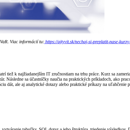
VaR. Viac informácií tu:
https://ajtyvit.sk/nechaj-si-preplatit-nase-kurz
trí tiež k najžiadanejším IT zručnostiam na trhu práce. Kurz sa zamer
r. Následne sa účastníčky naučia na praktických príkladoch, ako pra
iu dát, ale aj analytické dotazy alebo praktické príkazy na uľahčenie p
py, vytváranie tabuľky, SQL dotaz a jeho štruktúra, triedenie výsle