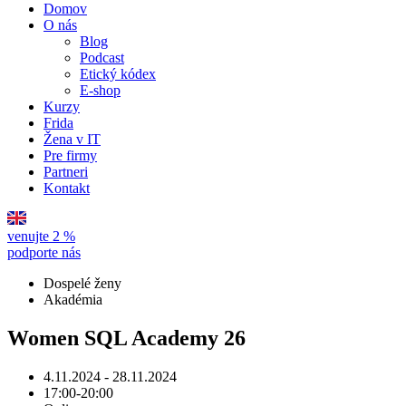
Domov
O nás
Blog
Podcast
Etický kódex
E-shop
Kurzy
Frida
Žena v IT
Pre firmy
Partneri
Kontakt
venujte 2 %
podporte nás
Dospelé ženy
Akadémia
Women SQL Academy 26
4.11.2024 - 28.11.2024
17:00-20:00