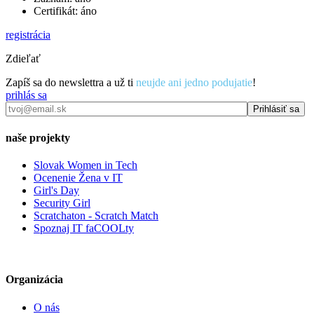
Certifikát: áno
registrácia
Zdieľať
Zapíš sa do newslettra a už ti
neujde ani jedno podujatie
!
prihlás sa
naše projekty
Slovak Women in Tech
Ocenenie Žena v IT
Girl's Day
Security Girl
Scratchaton - Scratch Match
Spoznaj IT faCOOLty
Organizácia
O nás