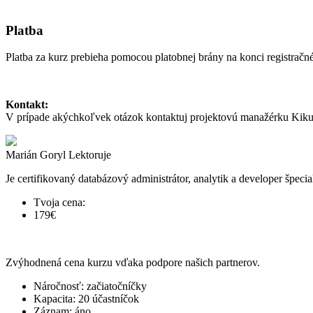
Platba
Platba za kurz prebieha pomocou platobnej brány na konci registračn
Kontakt:
V prípade akýchkoľvek otázok kontaktuj projektovú manažérku Kik
Marián Goryl
Lektoruje
Je certifikovaný databázový administrátor, analytik a developer špec
Tvoja cena:
179€
Zvýhodnená cena kurzu vďaka podpore našich partnerov.
Náročnosť: začiatočníčky
Kapacita: 20 účastníčok
Záznam: áno