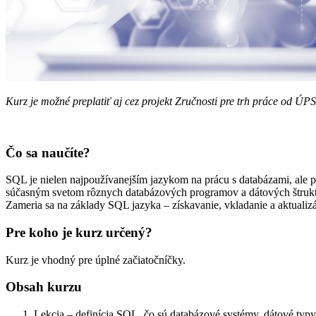
Kurz je možné preplatiť aj cez projekt Zručnosti pre trh práce od ÚPS
Čo sa naučíte?
SQL je nielen najpoužívanejším jazykom na prácu s databázami, ale pa
súčasným svetom rôznych databázových programov a dátových štruktú
Zameria sa na základy SQL jazyka – získavanie, vkladanie a aktualizác
Pre koho je kurz určený?
Kurz je vhodný pre úplné začiatočníčky.
Obsah kurzu
Lekcia – definícia SQL, čo sú databázové systémy, dátové ty