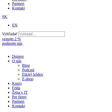
Partneri
Kontakt
SK
EN
Vyhľadať
venujte 2 %
podporte nás
Domov
O nás
Blog
Podcast
Etický kódex
E-shop
Kurzy
Frida
Žena v IT
Pre firmy
Partneri
Kontakt