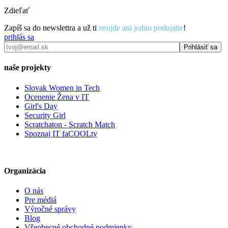
Zdieľať
Zapíš sa do newslettra a už ti
neujde ani jedno podujatie
!
prihlás sa
naše projekty
Slovak Women in Tech
Ocenenie Žena v IT
Girl's Day
Security Girl
Scratchaton - Scratch Match
Spoznaj IT faCOOLty
Organizácia
O nás
Pre médiá
Výročné správy
Blog
Všeobecné obchodné podmienky