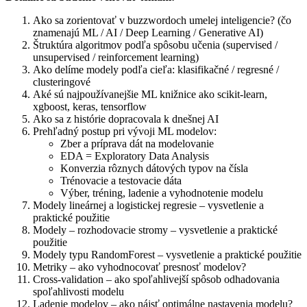
Ako sa zorientovať v buzzwordoch umelej inteligencie? (čo
znamenajú ML / AI / Deep Learning / Generative AI)
Štruktúra algoritmov podľa spôsobu učenia (supervised /
unsupervised / reinforcement learning)
Ako delíme modely podľa cieľa: klasifikačné / regresné /
clusteringové
Aké sú najpoužívanejšie ML knižnice ako scikit-learn,
xgboost, keras, tensorflow
Ako sa z histórie dopracovala k dnešnej AI
Prehľadný postup pri vývoji ML modelov:
Zber a príprava dát na modelovanie
EDA = Exploratory Data Analysis
Konverzia rôznych dátových typov na čísla
Trénovacie a testovacie dáta
Výber, tréning, ladenie a vyhodnotenie modelu
Modely lineárnej a logistickej regresie – vysvetlenie a
praktické použitie
Modely – rozhodovacie stromy – vysvetlenie a praktické
použitie
Modely typu RandomForest – vysvetlenie a praktické použitie
Metriky – ako vyhodnocovať presnosť modelov?
Cross-validation – ako spoľahlivejší spôsob odhadovania
spoľahlivosti modelu
Ladenie modelov – ako nájsť optimálne nastavenia modelu?