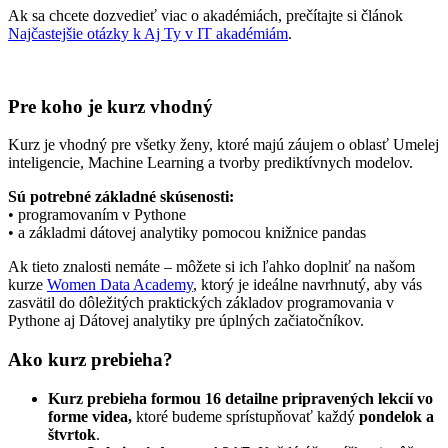
Ak sa chcete dozvedieť viac o akadémiách, prečítajte si článok
Najčastejšie otázky k Aj Ty v IT akadémiám
.
Pre koho je kurz vhodný
Kurz je vhodný pre všetky ženy, ktoré majú záujem o oblasť Umelej
inteligencie, Machine Learning a tvorby prediktívnych modelov.
Sú potrebné základné skúsenosti:
• programovaním v Pythone
• a základmi dátovej analytiky pomocou knižnice pandas
Ak tieto znalosti nemáte – môžete si ich ľahko doplniť na našom
kurze
Women Data Academy
, ktorý je ideálne navrhnutý, aby vás
zasvätil do dôležitých praktických základov programovania v
Pythone aj Dátovej analytiky pre úplných začiatočníkov.
Ako kurz prebieha?
Kurz prebieha formou 16 detailne pripravených lekcií vo
forme videa,
ktoré budeme sprístupňovať každý
pondelok a
š
tvrtok
.