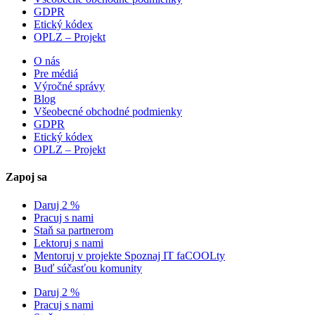
GDPR
Etický kódex
OPLZ – Projekt
O nás
Pre médiá
Výročné správy
Blog
Všeobecné obchodné podmienky
GDPR
Etický kódex
OPLZ – Projekt
Zapoj sa
Daruj 2 %
Pracuj s nami
Staň sa partnerom
Lektoruj s nami
Mentoruj v projekte Spoznaj IT faCOOLty
Buď súčasťou komunity
Daruj 2 %
Pracuj s nami