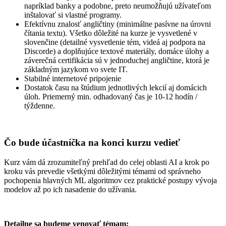
napríklad banky a podobne, preto neumožňujú užívateľom
inštalovať si vlastné programy.
Efektívnu znalosť angličtiny (minimálne pasívne na úrovni
čítania textu). Všetko dôležité na kurze je vysvetlené v
slovenčine (detailné vysvetlenie tém, videá aj podpora na
Discorde) a doplňujúce textové materiály, domáce úlohy a
záverečná certifikácia sú v jednoduchej angličtine, ktorá je
základným jazykom vo svete IT.
Stabilné internetové pripojenie
Dostatok času na štúdium jednotlivých lekcií aj domácich
úloh. Priemerný min. odhadovaný čas je 10-12 hodín /
týždenne.
Čo bude účastníčka na konci kurzu vedieť
Kurz vám dá zrozumiteľný prehľad do celej oblasti AI a krok po
kroku vás prevedie všetkými dôležitými témami od správneho
pochopenia hlavných ML algoritmov cez praktické postupy vývoja
modelov až po ich nasadenie do užívania.
Detailne sa budeme venovať témam: