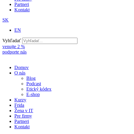
Partneri
Kontakt
SK
EN
Vyhľadať
venujte 2 %
podporte nás
Domov
O nás
Blog
Podcast
Etický kódex
E-shop
Kurzy
Frida
Žena v IT
Pre firmy
Partneri
Kontakt