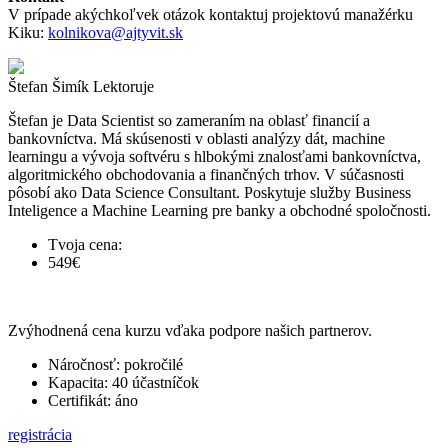
V prípade akýchkoľvek otázok kontaktuj projektovú manažérku
Kiku:
kolnikova@ajtyvit.sk
Štefan Šimík
Lektoruje
Štefan je Data Scientist so zameraním na oblasť financií a
bankovníctva. Má skúsenosti v oblasti analýzy dát, machine
learningu a vývoja softvéru s hlbokými znalosťami bankovníctva,
algoritmického obchodovania a finančných trhov. V súčasnosti
pôsobí ako Data Science Consultant. Poskytuje služby Business
Inteligence a Machine Learning pre banky a obchodné spoločnosti.
Tvoja cena:
549€
Zvýhodnená cena kurzu vďaka podpore našich partnerov.
Náročnosť: pokročilé
Kapacita: 40 účastníčok
Certifikát: áno
registrácia