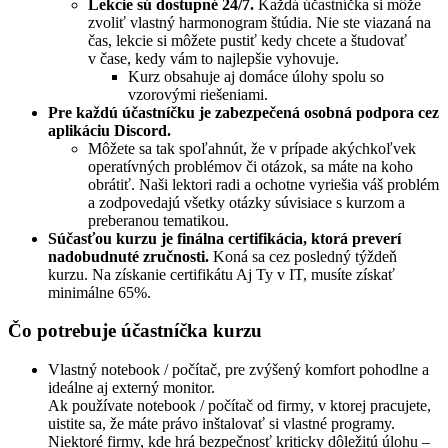
Lekcie sú dostupné 24/7.
Každá účastníčka si môže
zvoliť vlastný harmonogram štúdia. Nie ste viazaná na
čas, lekcie si môžete pustiť kedy chcete a študovať
v čase, kedy vám to najlepšie vyhovuje.
Kurz obsahuje aj domáce úlohy spolu so
vzorovými riešeniami.
Pre každú účastníčku je zabezpečená osobná podpora cez
aplikáciu Discord.
Môžete sa tak spoľahnút, že v prípade akýchkoľvek
operatívných problémov či otázok, sa máte na koho
obrátiť. Naši lektori radi a ochotne vyriešia váš problém
a zodpovedajú všetky otázky súvisiace s kurzom a
preberanou tematikou.
Súčasťou kurzu je finálna certifikácia, ktorá preverí
nadobudnuté zručnosti.
Koná sa cez posledný týždeň
kurzu. Na získanie certifikátu Aj Ty v IT, musíte získať
minimálne 65%.
Čo potrebuje účastníčka kurzu
Vlastný notebook / počítač, pre zvýšený komfort pohodlne a
ideálne aj externý monitor.
Ak používate notebook / počítač od firmy, v ktorej pracujete,
uistite sa, že máte právo inštalovať si vlastné programy.
Niektoré firmy, kde hrá bezpečnosť kriticky dôležitú úlohu –