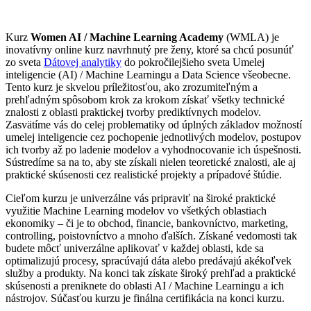
Kurz
Women AI / Machine Learning Academy
(WMLA) je
inovatívny online kurz navrhnutý pre ženy, ktoré sa chcú posunúť
zo sveta
Dátovej analytiky
do pokročilejšieho sveta Umelej
inteligencie (AI) / Machine Learningu a Data Science všeobecne.
Tento kurz je skvelou príležitosťou, ako zrozumiteľným a
prehľadným spôsobom krok za krokom získať všetky technické
znalosti z oblasti praktickej tvorby prediktívnych modelov.
Zasvätíme vás do celej problematiky od úplných základov možností
umelej inteligencie cez pochopenie jednotlivých modelov, postupov
ich tvorby až po ladenie modelov a vyhodnocovanie ich úspešnosti.
Sústredíme sa na to, aby ste získali nielen teoretické znalosti, ale aj
praktické skúsenosti cez realistické projekty a prípadové štúdie.
Cieľom kurzu je univerzálne vás pripraviť na široké praktické
využitie Machine Learning modelov vo všetkých oblastiach
ekonomiky – či je to obchod, financie, bankovníctvo, marketing,
controlling, poistovníctvo a mnoho ďalších. Získané vedomosti tak
budete môcť univerzálne aplikovať v každej oblasti, kde sa
optimalizujú procesy, spracúvajú dáta alebo predávajú akékoľvek
služby a produkty. Na konci tak získate široký prehľad a praktické
skúsenosti a preniknete do oblasti AI / Machine Learningu a ich
nástrojov. Súčasťou kurzu je finálna certifikácia na konci kurzu.