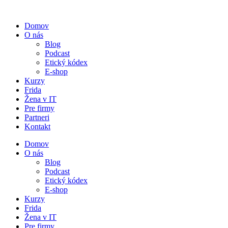
Preskočiť
na
Domov
obsah
O nás
Blog
Podcast
Etický kódex
E-shop
Kurzy
Frida
Žena v IT
Pre firmy
Partneri
Kontakt
Domov
O nás
Blog
Podcast
Etický kódex
E-shop
Kurzy
Frida
Žena v IT
Pre firmy