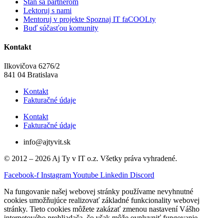
Staň sa partnerom
Lektoruj s nami
Mentoruj v projekte Spoznaj IT faCOOLty
Buď súčasťou komunity
Kontakt
Ilkovičova 6276/2
841 04 Bratislava
Kontakt
Fakturačné údaje
Kontakt
Fakturačné údaje
info@ajtyvit.sk
© 2012 – 2026 Aj Ty v IT o.z. Všetky práva vyhradené.
Facebook-f
Instagram
Youtube
Linkedin
Discord
Na fungovanie našej webovej stránky používame nevyhnutné
cookies umožňujúce realizovať základné funkcionality webovej
stránky. Tieto cookies môžete zakázať zmenou nastavení Vášho
internetového prehliadača, čo však môže ovplyvniť fungovanie