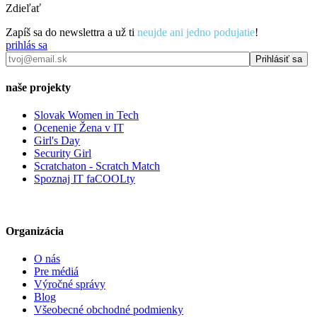
Zdieľať
Zapíš sa do newslettra a už ti
neujde ani jedno podujatie
!
prihlás sa
naše projekty
Slovak Women in Tech
Ocenenie Žena v IT
Girl's Day
Security Girl
Scratchaton - Scratch Match
Spoznaj IT faCOOLty
Organizácia
O nás
Pre médiá
Výročné správy
Blog
Všeobecné obchodné podmienky