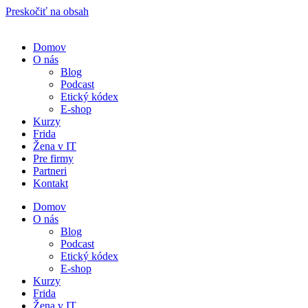
Preskočiť na obsah
Domov
O nás
Blog
Podcast
Etický kódex
E-shop
Kurzy
Frida
Žena v IT
Pre firmy
Partneri
Kontakt
Domov
O nás
Blog
Podcast
Etický kódex
E-shop
Kurzy
Frida
Žena v IT