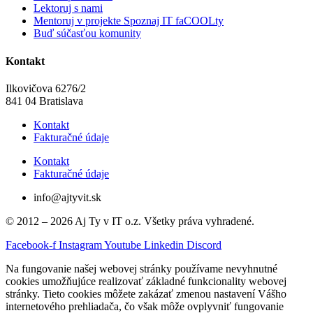
Lektoruj s nami
Mentoruj v projekte Spoznaj IT faCOOLty
Buď súčasťou komunity
Kontakt
Ilkovičova 6276/2
841 04 Bratislava
Kontakt
Fakturačné údaje
Kontakt
Fakturačné údaje
info@ajtyvit.sk
© 2012 – 2026 Aj Ty v IT o.z. Všetky práva vyhradené.
Facebook-f
Instagram
Youtube
Linkedin
Discord
Na fungovanie našej webovej stránky používame nevyhnutné
cookies umožňujúce realizovať základné funkcionality webovej
stránky. Tieto cookies môžete zakázať zmenou nastavení Vášho
internetového prehliadača, čo však môže ovplyvniť fungovanie