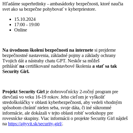
Hľadáme superhrdinky - ambasádorky bezpečnosti, ktoré naučia
svet ako sa bezpečne pohybovať v kyberpriestore.
15.10.2024
17:00 - 19:00
Online
Na úvodnom školení bezpečnosti na internete
si prejdeme
bezpečnostné nastavenia, základné pojmy a základy ochrany
Tvojich dát a nástrahy chatu GPT. Neskôr sa môžeš
prihlásiť
na
certifikované nadstavbové školenia
a stať sa tak
Security Girl.
Projekt Security Girl
je dobrovoľnícky 2-ročný program pre
dievčatá vo veku 16-19 rokov. Jeho cieľom je vyškoliť
stredoškoláčky v oblasti kyberbezpečnosti, aby vedeli vhodným
spôsobom chrániť nielen seba, svoje dáta, či iné súkromné
informácie, ale dokázali v tejto oblasti robiť workshopy pre
rovesnícke skupiny. Viac informácii o projekte Security Girl nájdeš
na
https://ajtyvit.sk/security-girl/
.