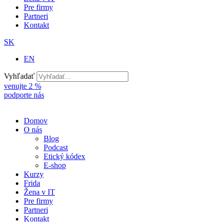
Pre firmy
Partneri
Kontakt
SK
EN
Vyhľadať
venujte 2 %
podporte nás
Domov
O nás
Blog
Podcast
Etický kódex
E-shop
Kurzy
Frida
Žena v IT
Pre firmy
Partneri
Kontakt