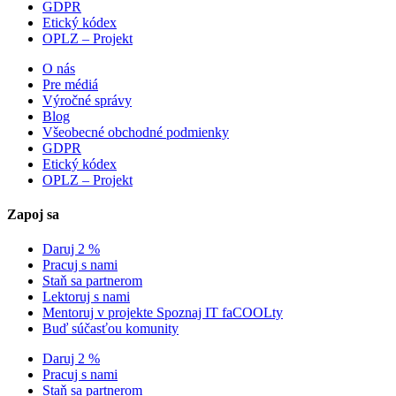
GDPR
Etický kódex
OPLZ – Projekt
O nás
Pre médiá
Výročné správy
Blog
Všeobecné obchodné podmienky
GDPR
Etický kódex
OPLZ – Projekt
Zapoj sa
Daruj 2 %
Pracuj s nami
Staň sa partnerom
Lektoruj s nami
Mentoruj v projekte Spoznaj IT faCOOLty
Buď súčasťou komunity
Daruj 2 %
Pracuj s nami
Staň sa partnerom