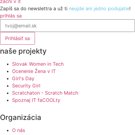
začni v it
Zapíš sa do newslettra a už ti
neujde ani jedno podujatie
!
prihlás sa
naše projekty
Slovak Women in Tech
Ocenenie Žena v IT
Girl's Day
Security Girl
Scratchaton - Scratch Match
Spoznaj IT faCOOLty
Organizácia
O nás