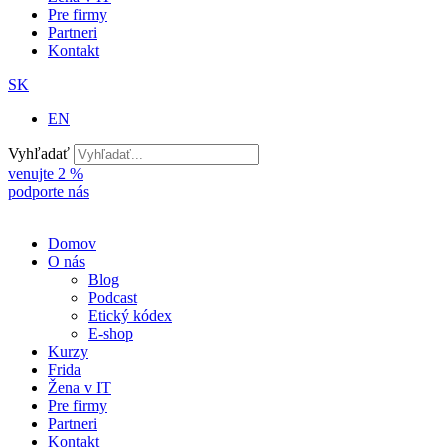
Pre firmy
Partneri
Kontakt
SK
EN
Vyhľadať
venujte 2 %
podporte nás
Domov
O nás
Blog
Podcast
Etický kódex
E-shop
Kurzy
Frida
Žena v IT
Pre firmy
Partneri
Kontakt