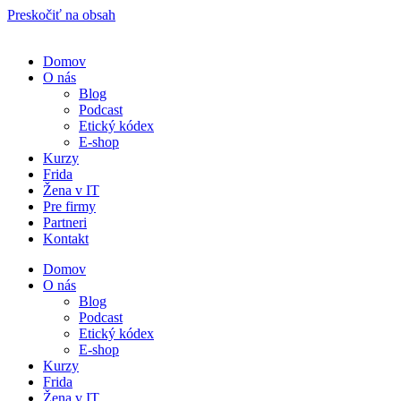
Preskočiť na obsah
Domov
O nás
Blog
Podcast
Etický kódex
E-shop
Kurzy
Frida
Žena v IT
Pre firmy
Partneri
Kontakt
Domov
O nás
Blog
Podcast
Etický kódex
E-shop
Kurzy
Frida
Žena v IT