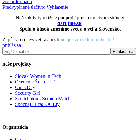
viac informácií
Predvyplnené tlačivo; Vyhlásenie
Naše aktivity môžete podporiť prostredníctvom stránky
darujme.sk
.
Spolu o kúsok zmeníme svet a o veľa Slovensko.
Zapíš sa do newslettra a už ti
neujde ani jedno podujatie
!
prihlás sa
naše projekty
Slovak Women in Tech
Ocenenie Žena v IT
Girl's Day
Security Girl
Scratchaton - Scratch Match
Spoznaj IT faCOOLty
Organizácia
O nás