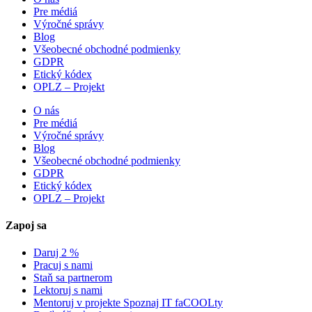
Pre médiá
Výročné správy
Blog
Všeobecné obchodné podmienky
GDPR
Etický kódex
OPLZ – Projekt
O nás
Pre médiá
Výročné správy
Blog
Všeobecné obchodné podmienky
GDPR
Etický kódex
OPLZ – Projekt
Zapoj sa
Daruj 2 %
Pracuj s nami
Staň sa partnerom
Lektoruj s nami
Mentoruj v projekte Spoznaj IT faCOOLty