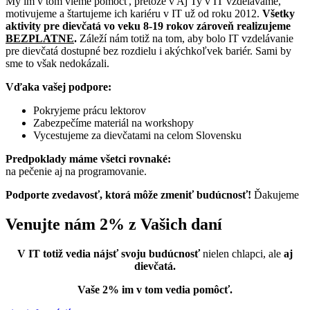
My im v tom vieme pomôcť, pretože v Aj Ty v IT vzdelávame,
motivujeme a štartujeme ich kariéru v IT už od roku 2012.
Všetky
aktivity pre dievčatá vo veku 8-19 rokov zároveň realizujeme
BEZPLATNE
.
Záleží nám totiž na tom, aby bolo IT vzdelávanie
pre dievčatá dostupné bez rozdielu i akýchkoľvek bariér. Sami by
sme to však nedokázali.
Vďaka vašej podpore:
Pokryjeme prácu lektorov
Zabezpečíme materiál na workshopy
Vycestujeme za dievčatami na celom Slovensku
Predpoklady máme všetci rovnaké:
na pečenie aj na programovanie.
Podporte zvedavosť, ktorá môže zmeniť budúcnosť!
Ďakujeme
Venujte nám 2% z Vašich daní
V IT totiž vedia nájsť svoju budúcnosť
nielen chlapci, ale
aj
dievčatá.
Vaše 2% im v tom vedia pomôcť.