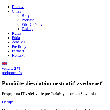
Domov
O nás
Blog
Podcast
Etický kódex
E-shop
Kurzy
Frida
Žena v IT
Pre firmy
Partneri
Kontakt
venujte 2 %
podporte nás
Pomôžte dievčatám nestratiť zvedavosť
Prispejte na IT vzdelávanie pre školáčky na celom Slovensku
Darujte