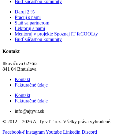
Buď súčasťou komunity
Daruj 2 %
Pracuj s nami
Staň sa partnerom
Lektoruj s nami
Mentoruj v projekte Spoznaj IT faCOOLty
Buď súčasťou komunity
Kontakt
Ilkovičova 6276/2
841 04 Bratislava
Kontakt
Fakturačné údaje
Kontakt
Fakturačné údaje
info@ajtyvit.sk
© 2012 – 2026 Aj Ty v IT o.z. Všetky práva vyhradené.
Facebook-f
Instagram
Youtube
Linkedin
Discord