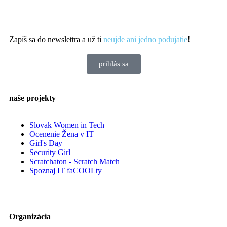
Zapíš sa do newslettra a už ti
neujde ani jedno podujatie
!
prihlás sa
naše projekty
Slovak Women in Tech
Ocenenie Žena v IT
Girl's Day
Security Girl
Scratchaton - Scratch Match
Spoznaj IT faCOOLty
Organizácia