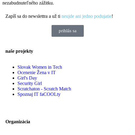
nezabudnuteľného zážitku.
Zapíš sa do newslettra a už ti
neujde ani jedno podujatie
!
prihlás sa
naše projekty
Slovak Women in Tech
Ocenenie Žena v IT
Girl's Day
Security Girl
Scratchaton - Scratch Match
Spoznaj IT faCOOLty
Organizácia