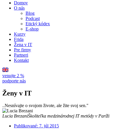
Domov
O nás
Blog
Podcast
Etický kódex
E-shop
Kurzy
Frida
Žena v IT
Pre firmy
Partneri
Kontakt
venujte 2 %
podporte nás
Ženy v IT
..Nesnívajte o svojom živote, ale žite svoj sen."
Lucia Brezani
Školiteľka medzinárodnej IT metódy v Paríži
Publikované:
7. júl 2015