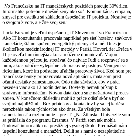
„Vo Francúzsku na IT manažérskych pozíciách pracuje 30% žien.
Informatika potrebuje dnešné ženy ako soľ. Komunikácia, empatia,
zmysel pre estetiku sú základom úspešného IT projektu. Nesnívajte
o svojom živote, ale žite svoj sen.“
Lucia Brezani je veľmi úspešnou „IT Slovenkou“ vo Francúzsku.
Ako IT konzultantka pracovala napríklad pre sieť hotelov, stávkové
kancelárie, štátnu správu, energetický priemysel a iné. Dnes je
školiteľkou medzinárodnej IT metódy v Paríži. Hovorí, že: „Práca v
IT je oveľa humánnejšia ako sa môžeme domnievať. Mojou
každodennou prácou je, stretávať čo najviac ľudí a rozprávať sa s
nimi, ako spoločne vylepšíme ich pracovné postupy. Venujem sa
riešeniam, ktoré im podstatne uľahčia pracovný život. Keď som pre
francúzske banky pripravovala novú aplikáciu, mala som pred
očami desiatky zamestnancov. Odo mňa záviselo, aby v práci
nesedeli viac ako 12 hodín denne. Dovtedy nemali prístup k
správnym informáciám. Novou databázou sme naštartovali proces
zmien. V konečnom dôsledku mohli z práce odísť skôr a byť so
svojimi najbližšími.“ Bez priateľov a kontaktov by sa jej kariéra
nerozbehla takou rýchlosťou ako dnes. Za všetkým bola
samostatnosť a rozhodnutie – pre IT. „Na Žilinskej Univerzite som
sa prihlásila do programu Erasmus. V Paríži som tak mohla
študovať informatiku na prestížnej vysokej škole. Prednášali nám
úspešní konzultanti a manažéri. Delili sa s nami o nezaplatiteľné