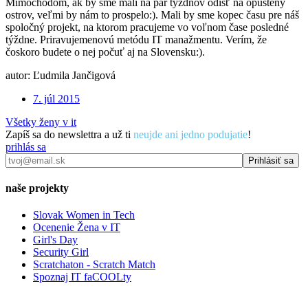
Mimochodom, ak by sme mali na pár týždňov odísť na opustený
ostrov, veľmi by nám to prospelo:). Mali by sme kopec času pre náš
spoločný projekt, na ktorom pracujeme vo voľnom čase posledné
týždne. Priravujemenovú metódu IT manažmentu. Verím, že
čoskoro budete o nej počuť aj na Slovensku:).
autor: Ľudmila Jančigová
7. júl 2015
Všetky ženy v it
Zapíš sa do newslettra a už ti
neujde ani jedno podujatie
!
prihlás sa
naše projekty
Slovak Women in Tech
Ocenenie Žena v IT
Girl's Day
Security Girl
Scratchaton - Scratch Match
Spoznaj IT faCOOLty