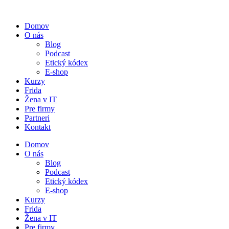
Preskočiť
na
Domov
obsah
O nás
Blog
Podcast
Etický kódex
E-shop
Kurzy
Frida
Žena v IT
Pre firmy
Partneri
Kontakt
Domov
O nás
Blog
Podcast
Etický kódex
E-shop
Kurzy
Frida
Žena v IT
Pre firmy