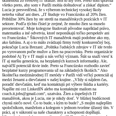
skúseností zo svetovej IT branže. Bol to iný svet. Preto som spravila
všetko preto, aby som v Paríži mohla doštudovať a získať diplom.“
Lucia je presvedčená, že s výberom technickej vysokej školy
netreba váhať ani dnes. „IT študuje vo Francúzsku až 20% žien.
Približne 30% žien by ste stretli na manažérskych pozíciách v IT
sektore. Podľa týchto čísiel je zrejmé, že mnoho žien sa muselo
preorientovať. Moje kolegyne študovali pôvodne napríklad právo,
matematiku a iné odvetvia, ktoré neponúkajú toľko perspektív ani
vo Francúzsku.“ Šikovných IT manažérok majú podobne ako my,
ako šafránu. A aj o to málo zvádzajú firmy tvrdý konkurenčný boj,
pokračuje Lucia Brezani: „Politika ľudských zdrojov v IT ide tvrdo
po vyrovanom počte mužov a žien na pracovisku. Preto organizácie
podobné Aj Ty v IT majú u nás veľký význam. Štát sa snaží viesť k
IT aj staršiu generáciu, na bezplatných kurzoch informatiky. Ale,
najväčší potenciál tkvie inde. Preto sa Francúzsko rozhodlo zavieť
bezplatné kurzy programovania už na základných školách.“ Ako
školiteľka medzinárodnej IT metódy v Paríži vidí veľký potenciál aj
medzi ženami a dievčatami v našej krajine. „Vždy si nájdem čas,
poradiť dievčatám, keď ma kontaktujú pri výbere štúdia a kariéry.
Napíšte mi cez LinkedIN alebo ma kontaktujte mailom na
coach.it.jobs@gmail.com
“, uzatvára. Žien a úspešných IT
manažérok, akou je Lucia, nie je nikdy dosť. V blízkej budúcnosti
chystá niečo nové. Čo to bude, s kým to bude? „S mojím najlepším
spoločníkom, manželom a kolegom v jednom tvoríme úžasný tím. V
práci, aj v súkromí sa naše charaktery a schopnosti dopĺňajú.