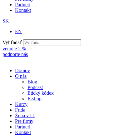
Partneri
Kontakt
SK
EN
Vyhľadať
venujte 2 %
podporte nás
Domov
O nás
Blog
Podcast
Etický kódex
E-shop
Kurzy
Frida
Žena v IT
Pre firmy
Partneri
Kontakt