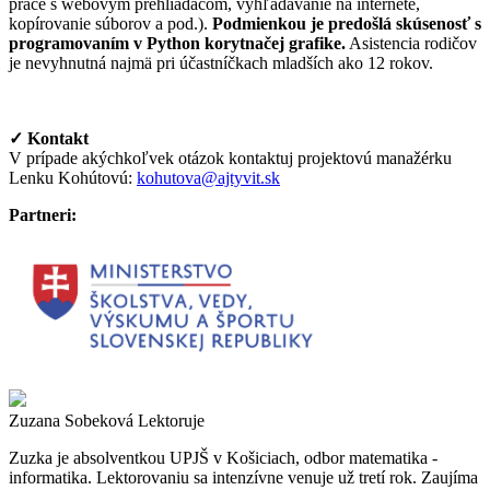
práce s webovým prehliadačom, vyhľadávanie na internete,
kopírovanie súborov a pod.).
Podmienkou je predošlá skúsenosť s
programovaním v Python korytnačej grafike.
Asistencia rodičov
je nevyhnutná najmä pri účastníčkach mladších ako 12 rokov.
✓ Kontakt
V prípade akýchkoľvek otázok kontaktuj projektovú manažérku
Lenku Kohútovú:
kohutova@ajtyvit.sk
Partneri:
Zuzana Sobeková
Lektoruje
Zuzka je absolventkou UPJŠ v Košiciach, odbor matematika -
informatika. Lektorovaniu sa intenzívne venuje už tretí rok. Zaujíma