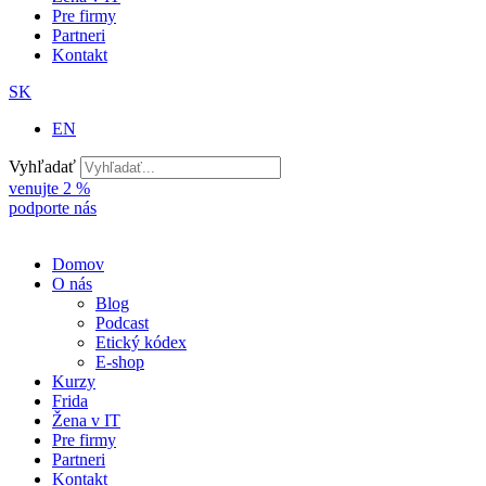
Pre firmy
Partneri
Kontakt
SK
EN
Vyhľadať
venujte 2 %
podporte nás
Domov
O nás
Blog
Podcast
Etický kódex
E-shop
Kurzy
Frida
Žena v IT
Pre firmy
Partneri
Kontakt