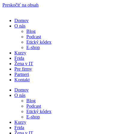
Preskočiť na obsah
Domov
O nás
Blog
Podcast
Etický kódex
E-shop
Kurzy
Frida
Žena v IT
Pre firmy
Partneri
Kontakt
Domov
O nás
Blog
Podcast
Etický kódex
E-shop
Kurzy
Frida
Žena v IT