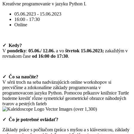
Kreatívne programovanie v jazyku Python I.
05.06.2023 - 15.06.2023
16:00 - 17:30
Online
✓ Kedy?
V
pondelky
:
05.06./ 12.06.
a vo
štvrtok
15.06.2023;
zakaždým v
rovnakom čase
od 16:00 do 17:30
.
✓ Čo sa naučíte?
V sérii troch na seba nadväzujúcich online workshopov si
precvičíme a zdokonalíme základy programovania v
programovacom jazyku Python. Pomocou príkazov knižnice Turtle
budeme kresliť rôzne symetrické geometrické obrazce náhodných
tvarov a pestrých farieb
✓ Čo je potrebné ovládať?
Základy práce s počítačom (práca s myšou a s klávesnicou, základy