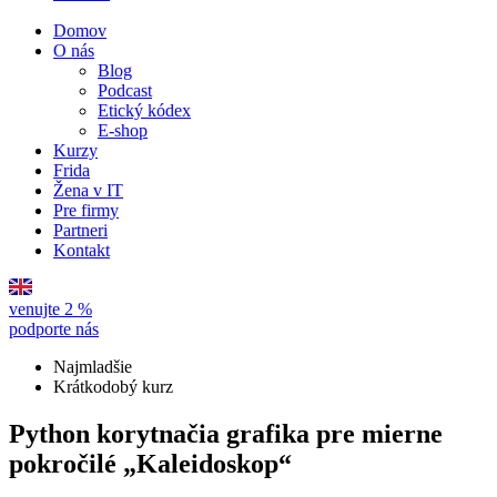
Domov
O nás
Blog
Podcast
Etický kódex
E-shop
Kurzy
Frida
Žena v IT
Pre firmy
Partneri
Kontakt
venujte 2 %
podporte nás
Najmladšie
Krátkodobý kurz
Python korytnačia grafika pre mierne
pokročilé „Kaleidoskop“