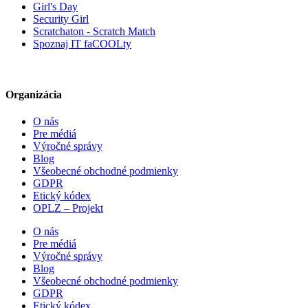
Girl's Day
Security Girl
Scratchaton - Scratch Match
Spoznaj IT faCOOLty
Organizácia
O nás
Pre médiá
Výročné správy
Blog
Všeobecné obchodné podmienky
GDPR
Etický kódex
OPLZ – Projekt
O nás
Pre médiá
Výročné správy
Blog
Všeobecné obchodné podmienky
GDPR
Etický kódex