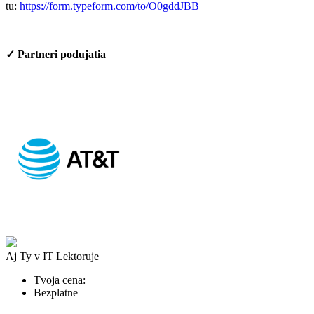
tu:
https://form.typeform.com/to/O0gddJBB
✓ Partneri podujatia
Aj Ty v IT
Lektoruje
Tvoja cena:
Bezplatne