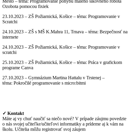
Mesto – téma:
Programovanie pohybu malého šikovného robota
Ozobota pomocou fixiek
23.10.2023 –
ZŠ Požiarnická, Košice – téma: Programovanie v
Scratchi
24.10.2023 –
ZŠ s MŠ K.Mahra 11, Trnava – téma: Bezpečnosť na
internete
24.10.2023 –
ZŠ Požiarnická, Košice – téma: Programovanie v
scratchi
25.10.2023 –
ZŠ Požiarnická, Košice – téma: Práca v grafickom
programe Canva
27.10.2023 –
Gymnázium Martina Hattalu v Trstenej –
téma: Pokročilé programovanie s micro:bitmi
✓ Kontakt
Máte aj vy chuť naučiť sa niečo nové? V prípade záujmu povedzte
o nás svojej učiteľke/učiteľovi informatiky a prídeme aj k vám na
školu. Učitelia môžu registrovať svoj záujem