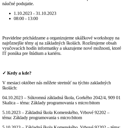
náučné podujatie.
1.10.2023 - 31.10.2023
08:00 - 13:00
Pravidelne prichádzame a organizujeme ukážkové workshopy na
najrôznejšie témy aj na základných školách. Rozširujeme obsah
vyučovacích hodín informatiky a ukazujeme nové možnosti, ktoré
IT ponúka pre štúdium a kariéru.
✓ Kedy a kde?
V mesiaci október nás môžete stretnúť na týchto zakladných
školách:
04.10.2023 – Súkromná základná škola,
Gorkého 2042/4, 909 01
Skalica – téma: Základy programovania s micro:bitom
5.10.2023 – Základná škola
Komenského, Vrbové 92202 –
téma:
Základy programovania s micro:bitom
5.10.2023 – Základná škola
Komenského, Vrbové 92202 – téma: