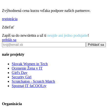
Zvýhodnená cena kurzu vďaka podpore našich partnerov.
registrácia
Zdieľať
Zapíš sa do newslettra a už ti
neujde ani jedno podujatie
!
prihlás sa
naše projekty
Slovak Women in Tech
Ocenenie Žena v IT
Girl's Day
Security Girl
Scratchaton - Scratch Match
Spoznaj IT faCOOLty
Organizácia