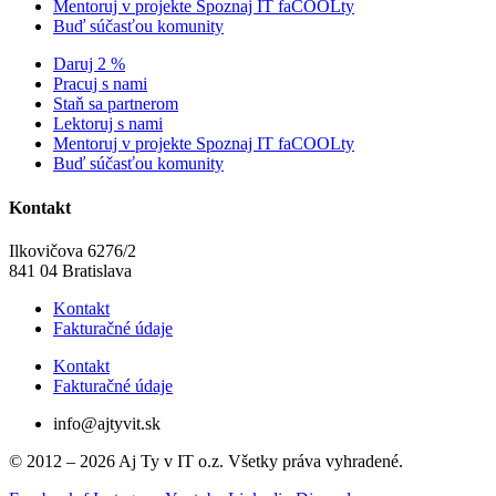
Mentoruj v projekte Spoznaj IT faCOOLty
Buď súčasťou komunity
Daruj 2 %
Pracuj s nami
Staň sa partnerom
Lektoruj s nami
Mentoruj v projekte Spoznaj IT faCOOLty
Buď súčasťou komunity
Kontakt
Ilkovičova 6276/2
841 04 Bratislava
Kontakt
Fakturačné údaje
Kontakt
Fakturačné údaje
info@ajtyvit.sk
© 2012 – 2026 Aj Ty v IT o.z. Všetky práva vyhradené.