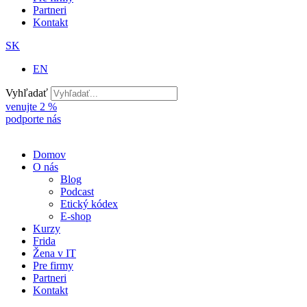
Partneri
Kontakt
SK
EN
Vyhľadať
venujte 2 %
podporte nás
Domov
O nás
Blog
Podcast
Etický kódex
E-shop
Kurzy
Frida
Žena v IT
Pre firmy
Partneri
Kontakt