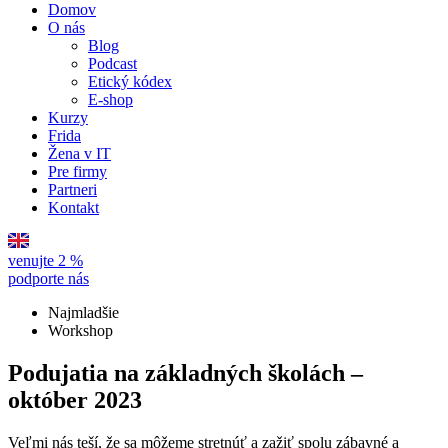
Domov
O nás
Blog
Podcast
Etický kódex
E-shop
Kurzy
Frida
Žena v IT
Pre firmy
Partneri
Kontakt
venujte 2 %
podporte nás
Najmladšie
Workshop
Podujatia na základných školách –
október 2023
Veľmi nás teší, že sa môžeme stretnúť a zažiť spolu zábavné a