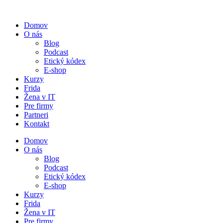
Preskočiť
na
Domov
obsah
O nás
Blog
Podcast
Etický kódex
E-shop
Kurzy
Frida
Žena v IT
Pre firmy
Partneri
Kontakt
Domov
O nás
Blog
Podcast
Etický kódex
E-shop
Kurzy
Frida
Žena v IT
Pre firmy