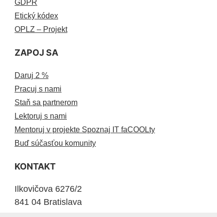
GDPR
Etický kódex
OPLZ – Projekt
ZAPOJ SA
Daruj 2 %
Pracuj s nami
Staň sa partnerom
Lektoruj s nami
Mentoruj v projekte Spoznaj IT faCOOLty
Buď súčasťou komunity
KONTAKT
Ilkovičova 6276/2
841 04 Bratislava