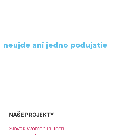
Zapíš sa do newslettra a už ti
neujde ani jedno podujatie
!
prihlás sa
NAŠE PROJEKTY
Slovak Women in Tech