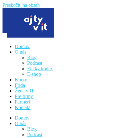
Preskočiť na obsah
Domov
O nás
Blog
Podcast
Etický kódex
E-shop
Kurzy
Frida
Žena v IT
Pre firmy
Partneri
Kontakt
Domov
O nás
Blog
Podcast