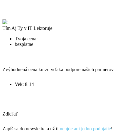
Tím Aj Ty v IT
Lektoruje
Tvoja cena:
bezplatne
Zvýhodnená cena kurzu vďaka podpore našich partnerov.
Vek: 8-14
registrácia
Zdieľať
Zapíš sa do newslettra a už ti
neujde ani jedno podujatie
!
prihlás sa