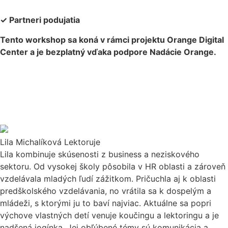
✓ Partneri podujatia
Tento workshop sa koná v rámci projektu Orange Digital
Center a je bezplatný vďaka podpore Nadácie Orange.
Lila Michalíková
Lektoruje
Lila kombinuje skúsenosti z business a neziskového
sektoru. Od vysokej školy pôsobila v HR oblasti a zároveň
vzdelávala mladých ľudí zážitkom. Pričuchla aj k oblasti
predškolského vzdelávania, no vrátila sa k dospelým a
mládeži, s ktorými ju to baví najviac. Aktuálne sa popri
výchove vlastných detí venuje koučingu a lektoringu a je
nadšená jogínka. Jej obľúbené témy sú komunikácia a