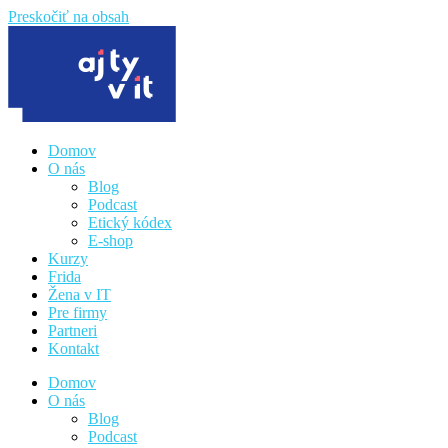
Preskočiť na obsah
Domov
O nás
Blog
Podcast
Etický kódex
E-shop
Kurzy
Frida
Žena v IT
Pre firmy
Partneri
Kontakt
Domov
O nás
Blog
Podcast