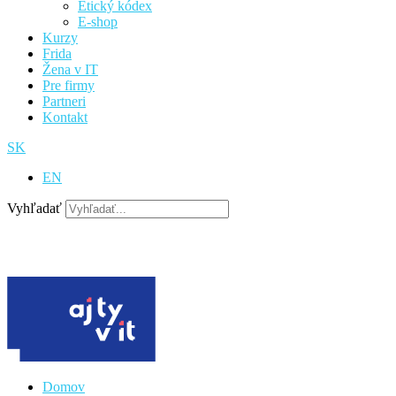
Etický kódex
E-shop
Kurzy
Frida
Žena v IT
Pre firmy
Partneri
Kontakt
SK
EN
Vyhľadať
venujte 2 %
podporte nás
Domov