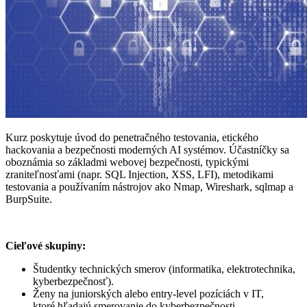
Kurz poskytuje úvod do penetračného testovania, etického
hackovania a bezpečnosti moderných AI systémov. Účastníčky sa
oboznámia so základmi webovej bezpečnosti, typickými
zraniteľnosťami (napr. SQL Injection, XSS, LFI), metodikami
testovania a používaním nástrojov ako Nmap, Wireshark, sqlmap a
BurpSuite.
Cieľové skupiny:
Študentky technických smerov (informatika, elektrotechnika,
kyberbezpečnosť).
Ženy na juniorských alebo entry‑level pozíciách v IT,
ktoré hľadajú smerovanie do kyberbezpečnosti.