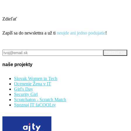
registrácia
Zdieľať
Zapíš sa do newslettra a už ti
neujde ani jedno podujatie
!
prihlás sa
naše projekty
Slovak Women in Tech
Ocenenie Žena v IT
Girl's Day
Security Girl
Scratchaton - Scratch Match
Spoznaj IT faCOOLty