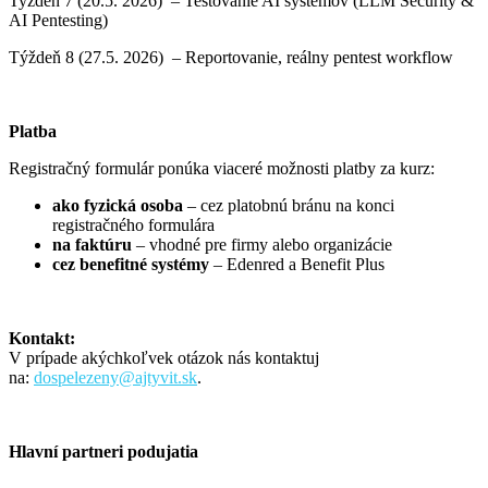
Tyzdeň 7 (20.5. 2026) – Testovanie AI systémov (LLM Security &
AI Pentesting)
Týždeň 8 (27.5. 2026) – Reportovanie, reálny pentest workflow
Platba
Registračný formulár ponúka viaceré možnosti platby za kurz:
ako fyzická osoba
– cez platobnú bránu na konci
registračného formulára
na faktúru
– vhodné pre firmy alebo organizácie
cez benefitné systémy
– Edenred a Benefit Plus
Kontakt:
V prípade akýchkoľvek otázok nás kontaktuj
na:
dospelezeny@ajtyvit.sk
.
Hlavní partneri podujatia