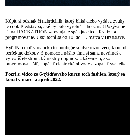
Kúpiť si odznak či náhrdelník, ktorý bliká alebo vydáva zvuky,
je cool. Predstav si, aké by bolo vyrobiť si ho sama! Pozývame
ťa na HACKATHON – podujatie spájajúce tech fashion a
programovanie. Uskutoční sa od 10. do 11. marca v Bratislave.
Byť IN a mať v malíčku technológie sú dve rôzne veci, ktoré idú
perfektne dokopy. S pomocou nášho tímu si sama navrhneš a
vytvoríš elektronický módny doplnok. Ukážeme ti, ako
programovať, šiť, napájať elektrické obvody a zapájať svetielka.
Pozri si video zo 6-týždňového kurzu tech fashion, ktorý sa
konal v marci a apríli 2022.