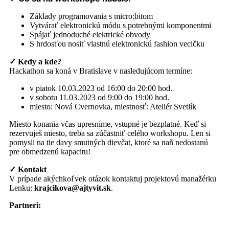
Základy programovania s micro:bitom
Vytvárať elektronickú módu s potrebnými komponentmi
Spájať jednoduché elektrické obvody
S hrdosťou nosiť vlastnú elektronickú fashion vecičku
✓ Kedy a kde?
Hackathon sa koná v Bratislave v nasledujúcom termíne:
v piatok 10.03.2023 od 16:00 do 20:00 hod.
v sobotu 11.03.2023 od 9:00 do 19:00 hod.
miesto: Nová Cvernovka, miestnosť: Ateliér Svetlík
Miesto konania včas upresníme, vstupné je bezplatné. Keď si
rezervuješ miesto, treba sa zúčastniť celého workshopu. Len si
pomysli na tie davy smutných dievčat, ktoré sa naň nedostanú
pre obmedzenú kapacitu!
✓ Kontakt
V prípade akýchkoľvek otázok kontaktuj projektovú manažérku
Lenku:
krajcikova@ajtyvit.sk
.
Partneri: