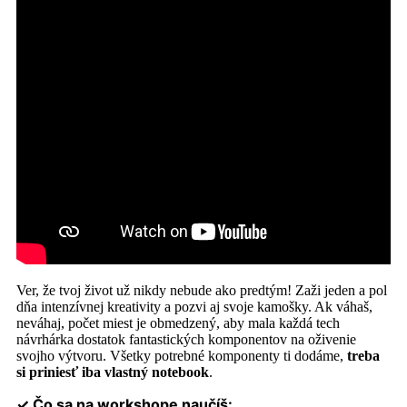
Ver, že tvoj život už nikdy nebude ako predtým! Zaži jeden a pol
dňa intenzívnej kreativity a pozvi aj svoje kamošky. Ak váhaš,
neváhaj, počet miest je obmedzený, aby mala každá tech
návrhárka dostatok fantastických komponentov na oživenie
svojho výtvoru. Všetky potrebné komponenty ti dodáme,
treba
si priniesť iba vlastný notebook
.
✓ Čo sa na workshope naučíš: