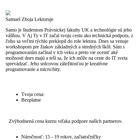
Samuel Zboja
Lektoruje
Samo je študentom Právnickej fakulty UK a technológie sú jeho
vášňou. V Aj Ty v IT začal svoju cestu ako technická podpora, z
čoho sa veľmi rýchlo preklopil do role lektora. Dnes sa venuje
workshopom pre žiakov základných a stredných škôl. Sám s
programovaním začínal v ich veku a preto vie oceniť aké
možnosti dnes majú a teší sa, že ich môže na ceste do IT sveta
sprevádzať. Jeho srdcovou záležitosťou je kreatívne
programovanie a micro:bity.
Tvoja cena:
Bezplatne
Zvýhodnená cena kurzu vďaka podpore našich partnerov.
Náročnosť: 15 - 19 rokov, začiatočníčky