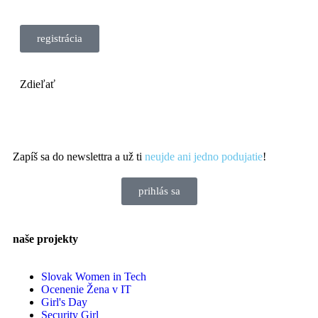
registrácia
Zdieľať
Zapíš sa do newslettra a už ti
neujde ani jedno podujatie
!
prihlás sa
naše projekty
Slovak Women in Tech
Ocenenie Žena v IT
Girl's Day
Security Girl