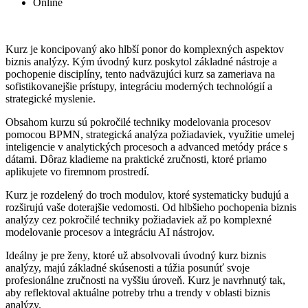
Online
Kurz je koncipovaný ako hlbší ponor do komplexných aspektov
biznis analýzy. Kým úvodný kurz poskytol základné nástroje a
pochopenie disciplíny, tento nadväzujúci kurz sa zameriava na
sofistikovanejšie prístupy, integráciu moderných technológií a
strategické myslenie.
Obsahom kurzu sú pokročilé techniky modelovania procesov
pomocou BPMN, strategická analýza požiadaviek, využitie umelej
inteligencie v analytických procesoch a advanced metódy práce s
dátami. Dôraz kladieme na praktické zručnosti, ktoré priamo
aplikujete vo firemnom prostredí.
Kurz je rozdelený do troch modulov, ktoré systematicky budujú a
rozširujú vaše doterajšie vedomosti. Od hlbšieho pochopenia biznis
analýzy cez pokročilé techniky požiadaviek až po komplexné
modelovanie procesov a integráciu AI nástrojov.
Ideálny je pre ženy, ktoré už absolvovali úvodný kurz biznis
analýzy, majú základné skúsenosti a túžia posunúť svoje
profesionálne zručnosti na vyššiu úroveň. Kurz je navrhnutý tak,
aby reflektoval aktuálne potreby trhu a trendy v oblasti biznis
analýzy.