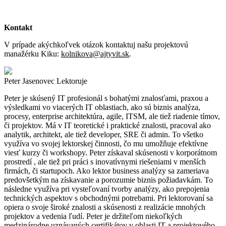
Kontakt
V prípade akýchkoľvek otázok kontaktuj našu projektovú
manažérku Kiku:
kolnikova@ajtyvit.sk
.
Peter Jasenovec
Lektoruje
Peter je skúsený IT profesionál s bohatými znalosťami, praxou a
výsledkami vo viacerých IT oblastiach, ako sú biznis analýza,
procesy, enterprise architektúra, agile, ITSM, ale tiež riadenie tímov,
či projektov. Má v IT teoretické i praktické znalosti, pracoval ako
analytik, architekt, ale tiež developer, SRE či admin. To všetko
využíva vo svojej lektorskej činnosti, čo mu umožňuje efektívne
viesť kurzy či workshopy. Peter získaval skúsenosti v korporátnom
prostredí , ale tiež pri práci s inovatívnymi riešeniami v menších
firmách, či startupoch. Ako lektor business analýzy sa zameriava
predovšetkým na získavanie a porozumie biznis požiadavkám. To
následne využíva pri vysteľovaní tvorby analýzy, ako prepojenia
technických aspektov s obchodnými potrebami. Pri lektorovaní sa
opiera o svoje široké znalosti a skúsenosti z realizácie mnohých
projektov a vedenia ľudí. Peter je držiteľom niekoľkých
medzinárodne uznávaných certifikátov v oblasti IT a projektového