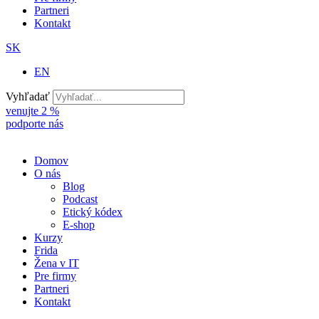
Partneri
Kontakt
SK
EN
Vyhľadať
venujte 2 %
podporte nás
Domov
O nás
Blog
Podcast
Etický kódex
E-shop
Kurzy
Frida
Žena v IT
Pre firmy
Partneri
Kontakt