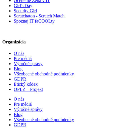
Ocenenie Žena v IT
Girl's Day
Security Girl
Scratchaton - Scratch Match
Spoznaj IT faCOOLty
Organizácia
O nás
Pre médiá
Výročné správy
Blog
Všeobecné obchodné podmienky
GDPR
Etický kódex
OPLZ – Projekt
O nás
Pre médiá
Výročné správy
Blog
Všeobecné obchodné podmienky
GDPR