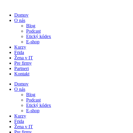
Preskočiť
na
Domov
obsah
O nás
Blog
Podcast
Etický kódex
E-shop
Kurzy
Frida
Žena v IT
Pre firmy
Partneri
Kontakt
Domov
O nás
Blog
Podcast
Etický kódex
E-shop
Kurzy
Frida
Žena v IT
Pre firmy